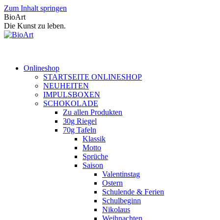
Zum Inhalt springen
BioArt
Die Kunst zu leben.
Onlineshop
STARTSEITE ONLINESHOP
NEUHEITEN
IMPULSBOXEN
SCHOKOLADE
Zu allen Produkten
30g Riegel
70g Tafeln
Klassik
Motto
Sprüche
Saison
Valentinstag
Ostern
Schulende & Ferien
Schulbeginn
Nikolaus
Weihnachten