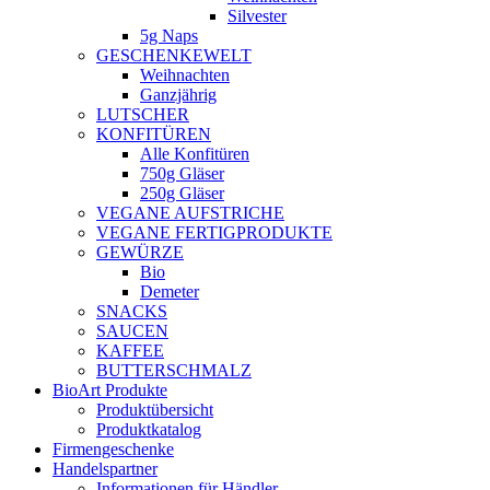
Silvester
5g Naps
GESCHENKEWELT
Weihnachten
Ganzjährig
LUTSCHER
KONFITÜREN
Alle Konfitüren
750g Gläser
250g Gläser
VEGANE AUFSTRICHE
VEGANE FERTIGPRODUKTE
GEWÜRZE
Bio
Demeter
SNACKS
SAUCEN
KAFFEE
BUTTERSCHMALZ
BioArt Produkte
Produktübersicht
Produktkatalog
Firmengeschenke
Handelspartner
Informationen für Händler