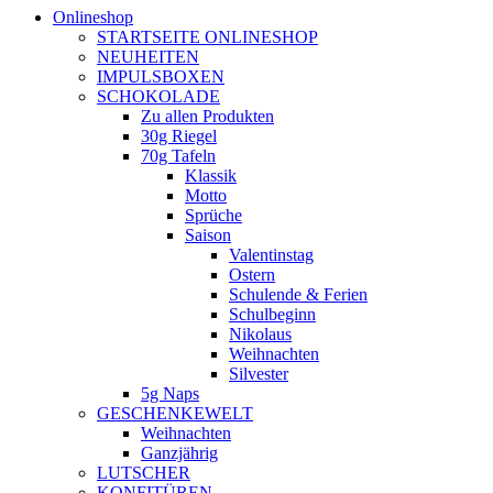
Onlineshop
STARTSEITE ONLINESHOP
NEUHEITEN
IMPULSBOXEN
SCHOKOLADE
Zu allen Produkten
30g Riegel
70g Tafeln
Klassik
Motto
Sprüche
Saison
Valentinstag
Ostern
Schulende & Ferien
Schulbeginn
Nikolaus
Weihnachten
Silvester
5g Naps
GESCHENKEWELT
Weihnachten
Ganzjährig
LUTSCHER
KONFITÜREN