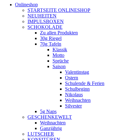
Onlineshop
STARTSEITE ONLINESHOP
NEUHEITEN
IMPULSBOXEN
SCHOKOLADE
Zu allen Produkten
30g Riegel
70g Tafeln
Klassik
Motto
Sprüche
Saison
Valentinstag
Ostern
Schulende & Ferien
Schulbeginn
Nikolaus
Weihnachten
Silvester
5g Naps
GESCHENKEWELT
Weihnachten
Ganzjährig
LUTSCHER
KONFITÜREN