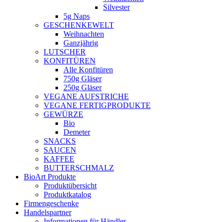
Silvester
5g Naps
GESCHENKEWELT
Weihnachten
Ganzjährig
LUTSCHER
KONFITÜREN
Alle Konfitüren
750g Gläser
250g Gläser
VEGANE AUFSTRICHE
VEGANE FERTIGPRODUKTE
GEWÜRZE
Bio
Demeter
SNACKS
SAUCEN
KAFFEE
BUTTERSCHMALZ
BioArt Produkte
Produktübersicht
Produktkatalog
Firmengeschenke
Handelspartner
Informationen für Händler