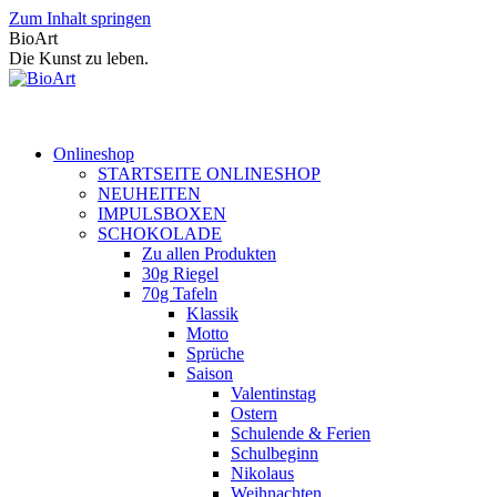
Zum Inhalt springen
BioArt
Die Kunst zu leben.
Onlineshop
STARTSEITE ONLINESHOP
NEUHEITEN
IMPULSBOXEN
SCHOKOLADE
Zu allen Produkten
30g Riegel
70g Tafeln
Klassik
Motto
Sprüche
Saison
Valentinstag
Ostern
Schulende & Ferien
Schulbeginn
Nikolaus
Weihnachten