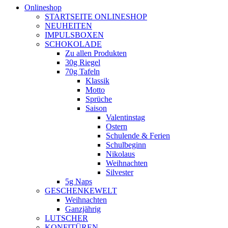
Onlineshop
STARTSEITE ONLINESHOP
NEUHEITEN
IMPULSBOXEN
SCHOKOLADE
Zu allen Produkten
30g Riegel
70g Tafeln
Klassik
Motto
Sprüche
Saison
Valentinstag
Ostern
Schulende & Ferien
Schulbeginn
Nikolaus
Weihnachten
Silvester
5g Naps
GESCHENKEWELT
Weihnachten
Ganzjährig
LUTSCHER
KONFITÜREN