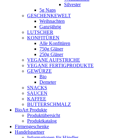
Silvester
5g Naps
GESCHENKEWELT
Weihnachten
Ganzjährig
LUTSCHER
KONFITÜREN
Alle Konfitüren
750g Gläser
250g Gläser
VEGANE AUFSTRICHE
VEGANE FERTIGPRODUKTE
GEWÜRZE
Bio
Demeter
SNACKS
SAUCEN
KAFFEE
BUTTERSCHMALZ
BioArt Produkte
Produktübersicht
Produktkatalog
Firmengeschenke
Handelspartner
Informationen für Händler