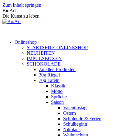
Zum Inhalt springen
BioArt
Die Kunst zu leben.
Onlineshop
STARTSEITE ONLINESHOP
NEUHEITEN
IMPULSBOXEN
SCHOKOLADE
Zu allen Produkten
30g Riegel
70g Tafeln
Klassik
Motto
Sprüche
Saison
Valentinstag
Ostern
Schulende & Ferien
Schulbeginn
Nikolaus
Weihnachten