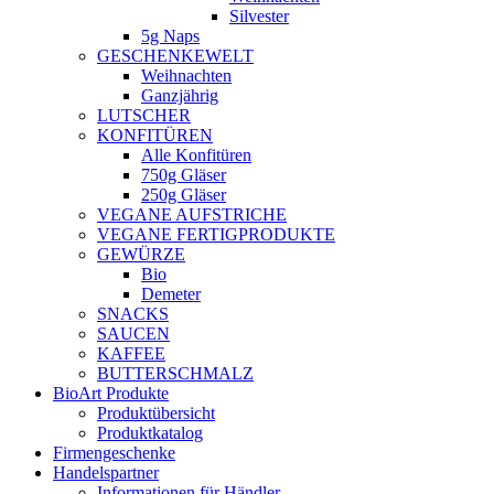
Silvester
5g Naps
GESCHENKEWELT
Weihnachten
Ganzjährig
LUTSCHER
KONFITÜREN
Alle Konfitüren
750g Gläser
250g Gläser
VEGANE AUFSTRICHE
VEGANE FERTIGPRODUKTE
GEWÜRZE
Bio
Demeter
SNACKS
SAUCEN
KAFFEE
BUTTERSCHMALZ
BioArt Produkte
Produktübersicht
Produktkatalog
Firmengeschenke
Handelspartner
Informationen für Händler