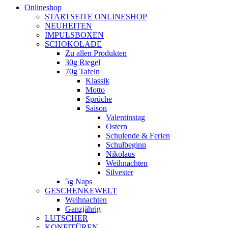
Onlineshop
STARTSEITE ONLINESHOP
NEUHEITEN
IMPULSBOXEN
SCHOKOLADE
Zu allen Produkten
30g Riegel
70g Tafeln
Klassik
Motto
Sprüche
Saison
Valentinstag
Ostern
Schulende & Ferien
Schulbeginn
Nikolaus
Weihnachten
Silvester
5g Naps
GESCHENKEWELT
Weihnachten
Ganzjährig
LUTSCHER
KONFITÜREN