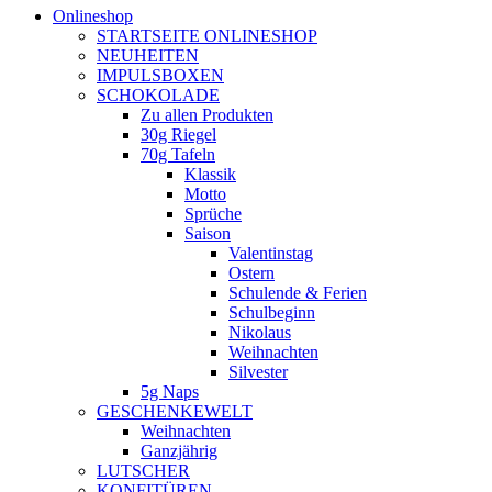
Onlineshop
STARTSEITE ONLINESHOP
NEUHEITEN
IMPULSBOXEN
SCHOKOLADE
Zu allen Produkten
30g Riegel
70g Tafeln
Klassik
Motto
Sprüche
Saison
Valentinstag
Ostern
Schulende & Ferien
Schulbeginn
Nikolaus
Weihnachten
Silvester
5g Naps
GESCHENKEWELT
Weihnachten
Ganzjährig
LUTSCHER
KONFITÜREN