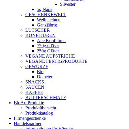
Silvester
5g Naps
GESCHENKEWELT
Weihnachten
Ganzjährig
LUTSCHER
KONFITÜREN
Alle Konfitüren
750g Gläser
250g Gläser
VEGANE AUFSTRICHE
VEGANE FERTIGPRODUKTE
GEWÜRZE
Bio
Demeter
SNACKS
SAUCEN
KAFFEE
BUTTERSCHMALZ
BioArt Produkte
Produktübersicht
Produktkatalog
Firmengeschenke
Handelspartner
Informationen für Händler