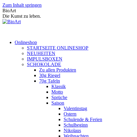
Zum Inhalt springen
BioArt
Die Kunst zu leben.
Onlineshop
STARTSEITE ONLINESHOP
NEUHEITEN
IMPULSBOXEN
SCHOKOLADE
Zu allen Produkten
30g Riegel
70g Tafeln
Klassik
Motto
Sprüche
Saison
Valentinstag
Ostern
Schulende & Ferien
Schulbeginn
Nikolaus
Weihnachten