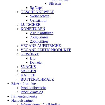
Silvester
5g Naps
GESCHENKEWELT
Weihnachten
Ganzjährig
LUTSCHER
KONFITÜREN
Alle Konfitüren
750g Gläser
250g Gläser
VEGANE AUFSTRICHE
VEGANE FERTIGPRODUKTE
GEWÜRZE
Bio
Demeter
SNACKS
SAUCEN
KAFFEE
BUTTERSCHMALZ
BioArt Produkte
Produktübersicht
Produktkatalog
Firmengeschenke
Handelspartner
Informationen für Händler