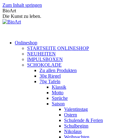
Zum Inhalt springen
BioArt
Die Kunst zu leben.
Onlineshop
STARTSEITE ONLINESHOP
NEUHEITEN
IMPULSBOXEN
SCHOKOLADE
Zu allen Produkten
30g Riegel
70g Tafeln
Klassik
Motto
Sprüche
Saison
Valentinstag
Ostern
Schulende & Ferien
Schulbeginn
Nikolaus
Weihnachten