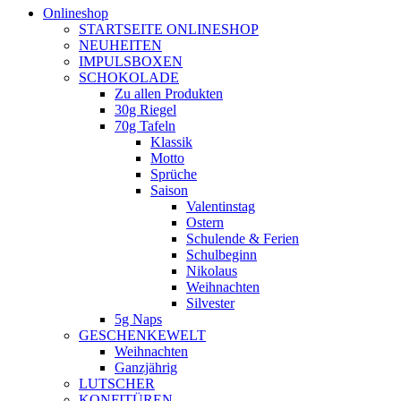
Onlineshop
STARTSEITE ONLINESHOP
NEUHEITEN
IMPULSBOXEN
SCHOKOLADE
Zu allen Produkten
30g Riegel
70g Tafeln
Klassik
Motto
Sprüche
Saison
Valentinstag
Ostern
Schulende & Ferien
Schulbeginn
Nikolaus
Weihnachten
Silvester
5g Naps
GESCHENKEWELT
Weihnachten
Ganzjährig
LUTSCHER
KONFITÜREN