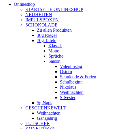
Onlineshop
STARTSEITE ONLINESHOP
NEUHEITEN
IMPULSBOXEN
SCHOKOLADE
Zu allen Produkten
30g Riegel
70g Tafeln
Klassik
Motto
Sprüche
Saison
Valentinstag
Ostern
Schulende & Ferien
Schulbeginn
Nikolaus
Weihnachten
Silvester
5g Naps
GESCHENKEWELT
Weihnachten
Ganzjährig
LUTSCHER
KONFITÜREN