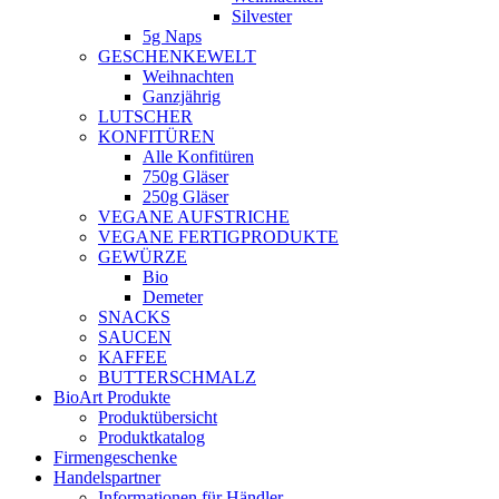
Silvester
5g Naps
GESCHENKEWELT
Weihnachten
Ganzjährig
LUTSCHER
KONFITÜREN
Alle Konfitüren
750g Gläser
250g Gläser
VEGANE AUFSTRICHE
VEGANE FERTIGPRODUKTE
GEWÜRZE
Bio
Demeter
SNACKS
SAUCEN
KAFFEE
BUTTERSCHMALZ
BioArt Produkte
Produktübersicht
Produktkatalog
Firmengeschenke
Handelspartner
Informationen für Händler