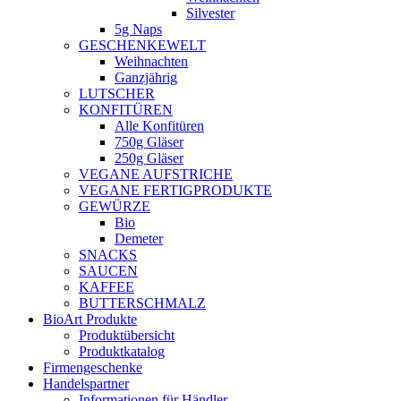
Silvester
5g Naps
GESCHENKEWELT
Weihnachten
Ganzjährig
LUTSCHER
KONFITÜREN
Alle Konfitüren
750g Gläser
250g Gläser
VEGANE AUFSTRICHE
VEGANE FERTIGPRODUKTE
GEWÜRZE
Bio
Demeter
SNACKS
SAUCEN
KAFFEE
BUTTERSCHMALZ
BioArt Produkte
Produktübersicht
Produktkatalog
Firmengeschenke
Handelspartner
Informationen für Händler