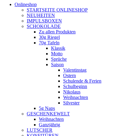
Onlineshop
STARTSEITE ONLINESHOP
NEUHEITEN
IMPULSBOXEN
SCHOKOLADE
Zu allen Produkten
30g Riegel
70g Tafeln
Klassik
Motto
Sprüche
Saison
Valentinstag
Ostern
Schulende & Ferien
Schulbeginn
Nikolaus
Weihnachten
Silvester
5g Naps
GESCHENKEWELT
Weihnachten
Ganzjährig
LUTSCHER
KONFITÜREN