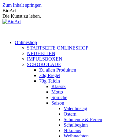
Zum Inhalt springen
BioArt
Die Kunst zu leben.
Onlineshop
STARTSEITE ONLINESHOP
NEUHEITEN
IMPULSBOXEN
SCHOKOLADE
Zu allen Produkten
30g Riegel
70g Tafeln
Klassik
Motto
Sprüche
Saison
Valentinstag
Ostern
Schulende & Ferien
Schulbeginn
Nikolaus
Weihnachten