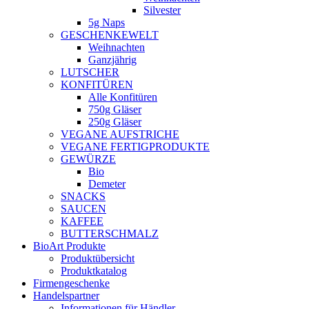
Silvester
5g Naps
GESCHENKEWELT
Weihnachten
Ganzjährig
LUTSCHER
KONFITÜREN
Alle Konfitüren
750g Gläser
250g Gläser
VEGANE AUFSTRICHE
VEGANE FERTIGPRODUKTE
GEWÜRZE
Bio
Demeter
SNACKS
SAUCEN
KAFFEE
BUTTERSCHMALZ
BioArt Produkte
Produktübersicht
Produktkatalog
Firmengeschenke
Handelspartner
Informationen für Händler