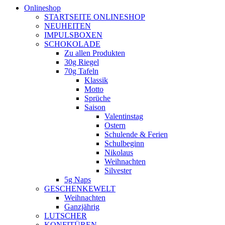
Onlineshop
STARTSEITE ONLINESHOP
NEUHEITEN
IMPULSBOXEN
SCHOKOLADE
Zu allen Produkten
30g Riegel
70g Tafeln
Klassik
Motto
Sprüche
Saison
Valentinstag
Ostern
Schulende & Ferien
Schulbeginn
Nikolaus
Weihnachten
Silvester
5g Naps
GESCHENKEWELT
Weihnachten
Ganzjährig
LUTSCHER
KONFITÜREN