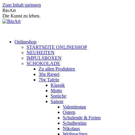
Zum Inhalt springen
BioArt
Die Kunst zu leben.
Onlineshop
STARTSEITE ONLINESHOP
NEUHEITEN
IMPULSBOXEN
SCHOKOLADE
Zu allen Produkten
30g Riegel
70g Tafeln
Klassik
Motto
Sprüche
Saison
Valentinstag
Ostern
Schulende & Ferien
Schulbeginn
Nikolaus
Weihnachten