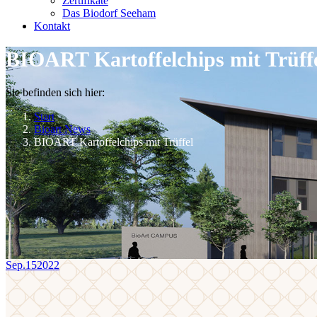
Zertifikate
Das Biodorf Seeham
Kontakt
BIOART Kartoffelchips mit Trüff
Sie befinden sich hier:
Start
Bioart News
BIOART Kartoffelchips mit Trüffel
Sep.
15
2022