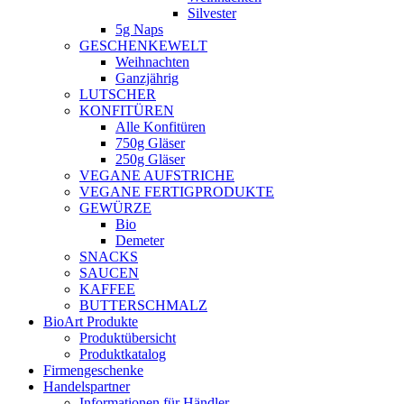
Silvester
5g Naps
GESCHENKEWELT
Weihnachten
Ganzjährig
LUTSCHER
KONFITÜREN
Alle Konfitüren
750g Gläser
250g Gläser
VEGANE AUFSTRICHE
VEGANE FERTIGPRODUKTE
GEWÜRZE
Bio
Demeter
SNACKS
SAUCEN
KAFFEE
BUTTERSCHMALZ
BioArt Produkte
Produktübersicht
Produktkatalog
Firmengeschenke
Handelspartner
Informationen für Händler