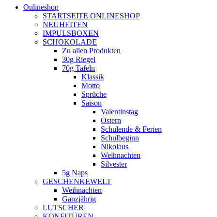
Onlineshop
STARTSEITE ONLINESHOP
NEUHEITEN
IMPULSBOXEN
SCHOKOLADE
Zu allen Produkten
30g Riegel
70g Tafeln
Klassik
Motto
Sprüche
Saison
Valentinstag
Ostern
Schulende & Ferien
Schulbeginn
Nikolaus
Weihnachten
Silvester
5g Naps
GESCHENKEWELT
Weihnachten
Ganzjährig
LUTSCHER
KONFITÜREN