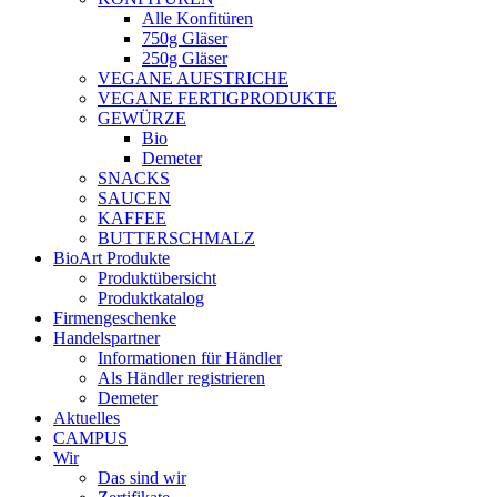
Alle Konfitüren
750g Gläser
250g Gläser
VEGANE AUFSTRICHE
VEGANE FERTIGPRODUKTE
GEWÜRZE
Bio
Demeter
SNACKS
SAUCEN
KAFFEE
BUTTERSCHMALZ
BioArt Produkte
Produktübersicht
Produktkatalog
Firmengeschenke
Handelspartner
Informationen für Händler
Als Händler registrieren
Demeter
Aktuelles
CAMPUS
Wir
Das sind wir