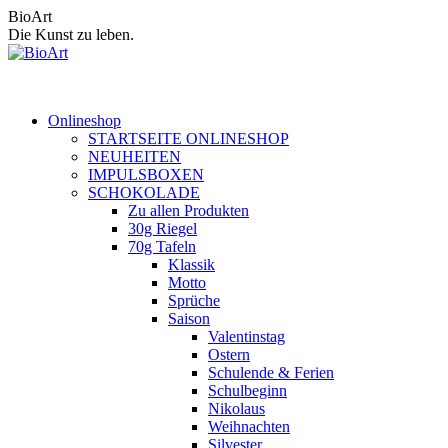
Zum
BioArt
Inhalt
Die Kunst zu leben.
springen
Onlineshop
STARTSEITE ONLINESHOP
NEUHEITEN
IMPULSBOXEN
SCHOKOLADE
Zu allen Produkten
30g Riegel
70g Tafeln
Klassik
Motto
Sprüche
Saison
Valentinstag
Ostern
Schulende & Ferien
Schulbeginn
Nikolaus
Weihnachten
Silvester