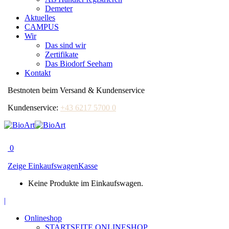
Demeter
Aktuelles
CAMPUS
Wir
Das sind wir
Zertifikate
Das Biodorf Seeham
Kontakt
Bestnoten beim Versand & Kundenservice
Kundenservice:
+43 6217 5700 0
0
Zeige Einkaufswagen
Kasse
Keine Produkte im Einkaufswagen.
Facebook
|
page
Onlineshop
opens
STARTSEITE ONLINESHOP
in