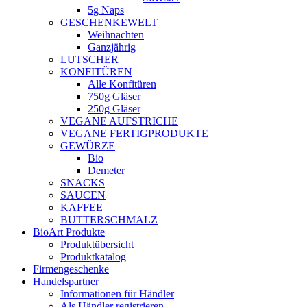
5g Naps
GESCHENKEWELT
Weihnachten
Ganzjährig
LUTSCHER
KONFITÜREN
Alle Konfitüren
750g Gläser
250g Gläser
VEGANE AUFSTRICHE
VEGANE FERTIGPRODUKTE
GEWÜRZE
Bio
Demeter
SNACKS
SAUCEN
KAFFEE
BUTTERSCHMALZ
BioArt Produkte
Produktübersicht
Produktkatalog
Firmengeschenke
Handelspartner
Informationen für Händler
Als Händler registrieren