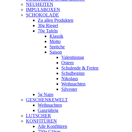
NEUHEITEN
new
IMPULSBOXEN
window
SCHOKOLADE
Zu allen Produkten
30g Riegel
70g Tafeln
Klassik
Motto
Sprüche
Saison
Valentinstag
Ostern
Schulende & Ferien
Schulbeginn
Nikolaus
Weihnachten
Silvester
5g Naps
GESCHENKEWELT
Weihnachten
Ganzjährig
LUTSCHER
KONFITÜREN
Alle Konfitüren
750g Gläser