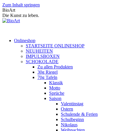
Zum Inhalt springen
BioArt
Die Kunst zu leben.
Onlineshop
STARTSEITE ONLINESHOP
NEUHEITEN
IMPULSBOXEN
SCHOKOLADE
Zu allen Produkten
30g Riegel
70g Tafeln
Klassik
Motto
Sprüche
Saison
Valentinstag
Ostern
Schulende & Ferien
Schulbeginn
Nikolaus
Weihnachten