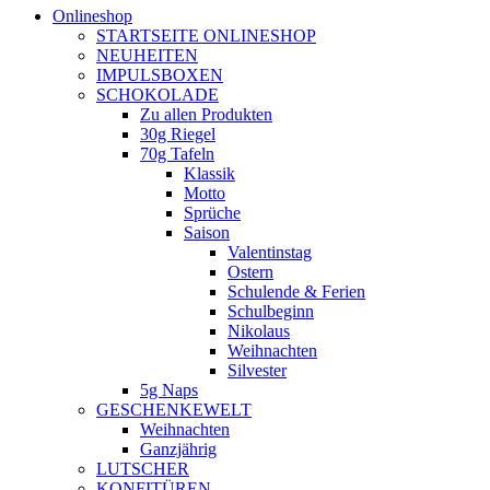
Onlineshop
STARTSEITE ONLINESHOP
NEUHEITEN
IMPULSBOXEN
SCHOKOLADE
Zu allen Produkten
30g Riegel
70g Tafeln
Klassik
Motto
Sprüche
Saison
Valentinstag
Ostern
Schulende & Ferien
Schulbeginn
Nikolaus
Weihnachten
Silvester
5g Naps
GESCHENKEWELT
Weihnachten
Ganzjährig
LUTSCHER
KONFITÜREN