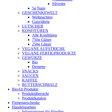
Silvester
5g Naps
GESCHENKEWELT
Weihnachten
Ganzjährig
LUTSCHER
KONFITÜREN
Alle Konfitüren
750g Gläser
250g Gläser
VEGANE AUFSTRICHE
VEGANE FERTIGPRODUKTE
GEWÜRZE
Bio
Demeter
SNACKS
SAUCEN
KAFFEE
BUTTERSCHMALZ
BioArt Produkte
Produktübersicht
Produktkatalog
Firmengeschenke
Handelspartner
Informationen für Händler