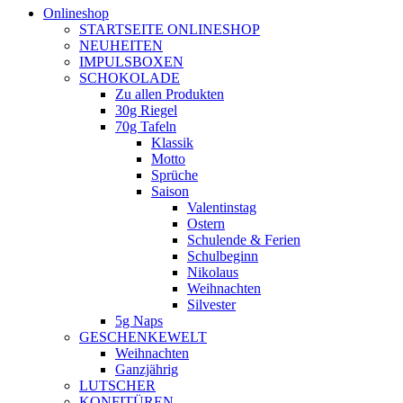
Onlineshop
STARTSEITE ONLINESHOP
NEUHEITEN
IMPULSBOXEN
SCHOKOLADE
Zu allen Produkten
30g Riegel
70g Tafeln
Klassik
Motto
Sprüche
Saison
Valentinstag
Ostern
Schulende & Ferien
Schulbeginn
Nikolaus
Weihnachten
Silvester
5g Naps
GESCHENKEWELT
Weihnachten
Ganzjährig
LUTSCHER
KONFITÜREN