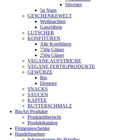
Silvester
5g Naps
GESCHENKEWELT
Weihnachten
Ganzjährig
LUTSCHER
KONFITÜREN
Alle Konfitüren
750g Gläser
250g Gläser
VEGANE AUFSTRICHE
VEGANE FERTIGPRODUKTE
GEWÜRZE
Bio
Demeter
SNACKS
SAUCEN
KAFFEE
BUTTERSCHMALZ
BioArt Produkte
Produktübersicht
Produktkatalog
Firmengeschenke
Handelspartner
Informationen für Händler