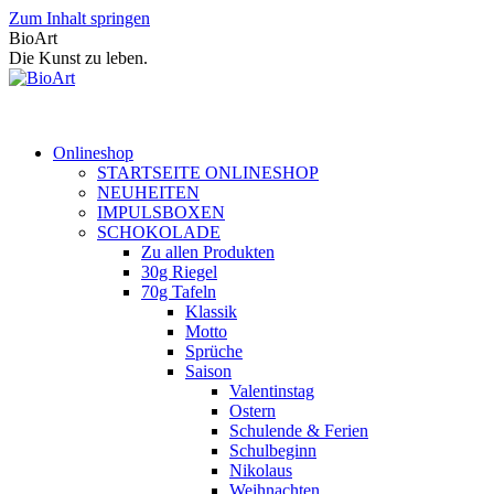
Zum Inhalt springen
BioArt
Die Kunst zu leben.
Onlineshop
STARTSEITE ONLINESHOP
NEUHEITEN
IMPULSBOXEN
SCHOKOLADE
Zu allen Produkten
30g Riegel
70g Tafeln
Klassik
Motto
Sprüche
Saison
Valentinstag
Ostern
Schulende & Ferien
Schulbeginn
Nikolaus
Weihnachten