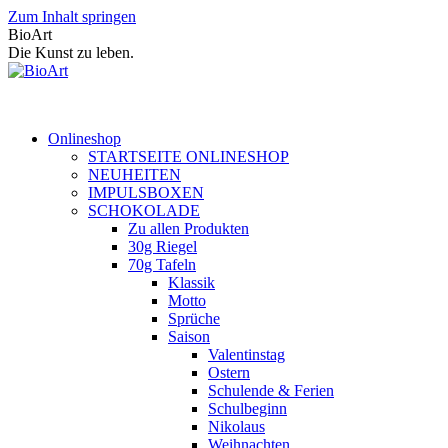
Zum Inhalt springen
BioArt
Die Kunst zu leben.
Onlineshop
STARTSEITE ONLINESHOP
NEUHEITEN
IMPULSBOXEN
SCHOKOLADE
Zu allen Produkten
30g Riegel
70g Tafeln
Klassik
Motto
Sprüche
Saison
Valentinstag
Ostern
Schulende & Ferien
Schulbeginn
Nikolaus
Weihnachten