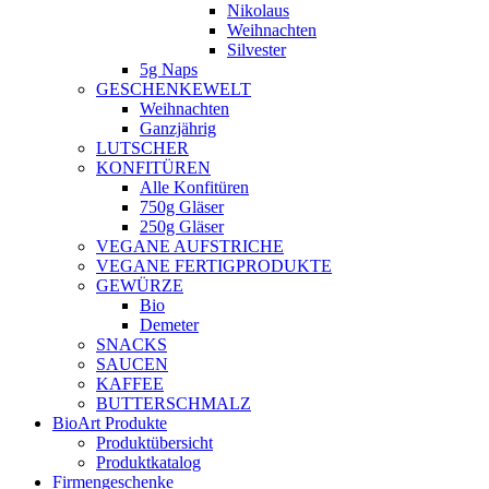
Nikolaus
Weihnachten
Silvester
5g Naps
GESCHENKEWELT
Weihnachten
Ganzjährig
LUTSCHER
KONFITÜREN
Alle Konfitüren
750g Gläser
250g Gläser
VEGANE AUFSTRICHE
VEGANE FERTIGPRODUKTE
GEWÜRZE
Bio
Demeter
SNACKS
SAUCEN
KAFFEE
BUTTERSCHMALZ
BioArt Produkte
Produktübersicht
Produktkatalog
Firmengeschenke