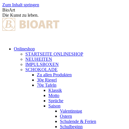
Zum Inhalt springen
BioArt
Die Kunst zu leben.
Onlineshop
STARTSEITE ONLINESHOP
NEUHEITEN
IMPULSBOXEN
SCHOKOLADE
Zu allen Produkten
30g Riegel
70g Tafeln
Klassik
Motto
Sprüche
Saison
Valentinstag
Ostern
Schulende & Ferien
Schulbeginn