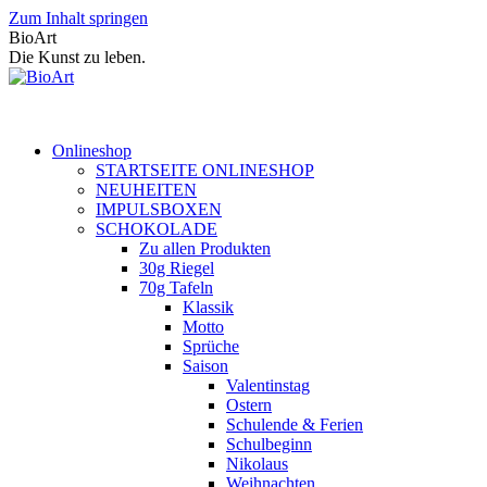
Zum Inhalt springen
BioArt
Die Kunst zu leben.
Onlineshop
STARTSEITE ONLINESHOP
NEUHEITEN
IMPULSBOXEN
SCHOKOLADE
Zu allen Produkten
30g Riegel
70g Tafeln
Klassik
Motto
Sprüche
Saison
Valentinstag
Ostern
Schulende & Ferien
Schulbeginn
Nikolaus
Weihnachten