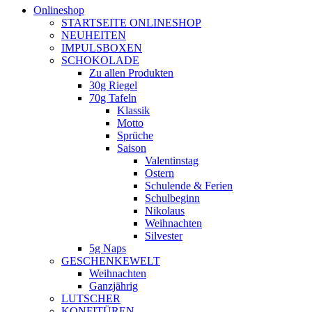
Onlineshop
STARTSEITE ONLINESHOP
NEUHEITEN
IMPULSBOXEN
SCHOKOLADE
Zu allen Produkten
30g Riegel
70g Tafeln
Klassik
Motto
Sprüche
Saison
Valentinstag
Ostern
Schulende & Ferien
Schulbeginn
Nikolaus
Weihnachten
Silvester
5g Naps
GESCHENKEWELT
Weihnachten
Ganzjährig
LUTSCHER
KONFITÜREN