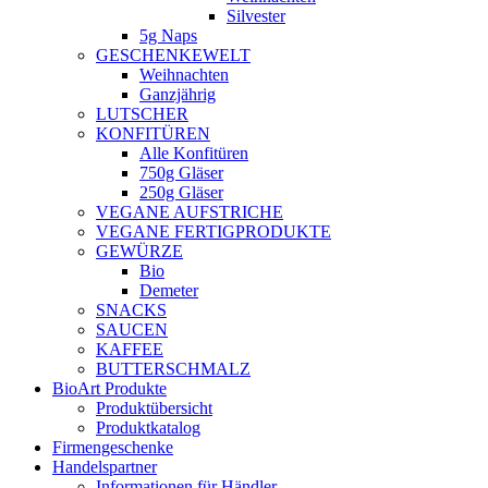
Silvester
5g Naps
GESCHENKEWELT
Weihnachten
Ganzjährig
LUTSCHER
KONFITÜREN
Alle Konfitüren
750g Gläser
250g Gläser
VEGANE AUFSTRICHE
VEGANE FERTIGPRODUKTE
GEWÜRZE
Bio
Demeter
SNACKS
SAUCEN
KAFFEE
BUTTERSCHMALZ
BioArt Produkte
Produktübersicht
Produktkatalog
Firmengeschenke
Handelspartner
Informationen für Händler