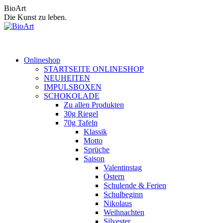
Zum
BioArt
Inhalt
Die Kunst zu leben.
springen
Onlineshop
STARTSEITE ONLINESHOP
NEUHEITEN
IMPULSBOXEN
SCHOKOLADE
Zu allen Produkten
30g Riegel
70g Tafeln
Klassik
Motto
Sprüche
Saison
Valentinstag
Ostern
Schulende & Ferien
Schulbeginn
Nikolaus
Weihnachten
Silvester