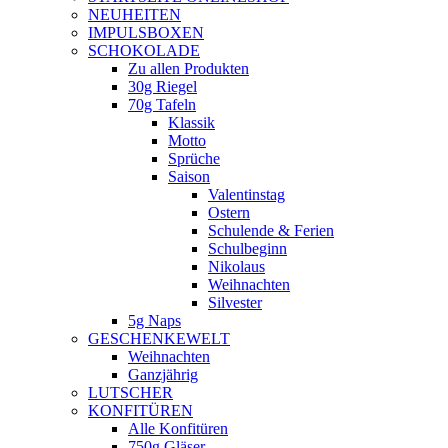
NEUHEITEN
new
IMPULSBOXEN
window
SCHOKOLADE
Zu allen Produkten
30g Riegel
70g Tafeln
Klassik
Motto
Sprüche
Saison
Valentinstag
Ostern
Schulende & Ferien
Schulbeginn
Nikolaus
Weihnachten
Silvester
5g Naps
GESCHENKEWELT
Weihnachten
Ganzjährig
LUTSCHER
KONFITÜREN
Alle Konfitüren
750g Gläser