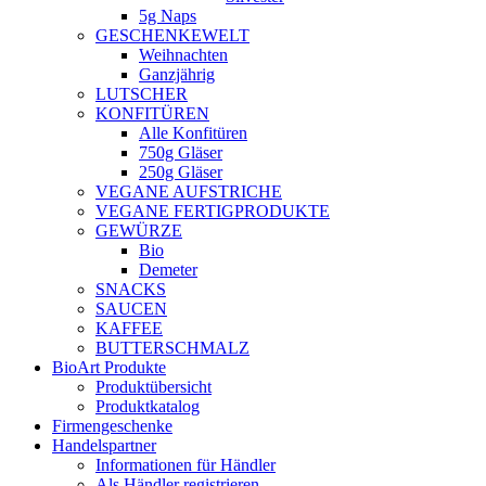
5g Naps
GESCHENKEWELT
Weihnachten
Ganzjährig
LUTSCHER
KONFITÜREN
Alle Konfitüren
750g Gläser
250g Gläser
VEGANE AUFSTRICHE
VEGANE FERTIGPRODUKTE
GEWÜRZE
Bio
Demeter
SNACKS
SAUCEN
KAFFEE
BUTTERSCHMALZ
BioArt Produkte
Produktübersicht
Produktkatalog
Firmengeschenke
Handelspartner
Informationen für Händler
Als Händler registrieren