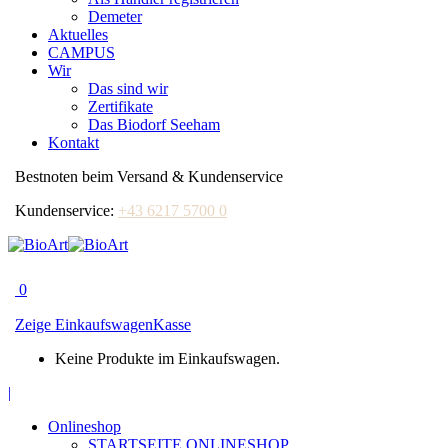
Demeter
Aktuelles
CAMPUS
Wir
Das sind wir
Zertifikate
Das Biodorf Seeham
Kontakt
Bestnoten beim Versand & Kundenservice
Kundenservice:
+43 6217 5700 0
0
Zeige Einkaufswagen
Kasse
Keine Produkte im Einkaufswagen.
Facebook
|
page
Onlineshop
opens
STARTSEITE ONLINESHOP
in