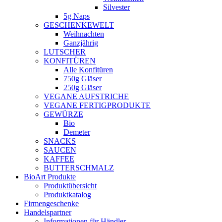
Silvester
5g Naps
GESCHENKEWELT
Weihnachten
Ganzjährig
LUTSCHER
KONFITÜREN
Alle Konfitüren
750g Gläser
250g Gläser
VEGANE AUFSTRICHE
VEGANE FERTIGPRODUKTE
GEWÜRZE
Bio
Demeter
SNACKS
SAUCEN
KAFFEE
BUTTERSCHMALZ
BioArt Produkte
Produktübersicht
Produktkatalog
Firmengeschenke
Handelspartner
Informationen für Händler