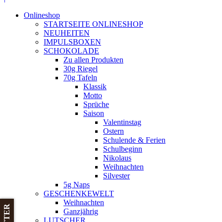
Onlineshop
STARTSEITE ONLINESHOP
NEUHEITEN
IMPULSBOXEN
SCHOKOLADE
Zu allen Produkten
30g Riegel
70g Tafeln
Klassik
Motto
Sprüche
Saison
Valentinstag
Ostern
Schulende & Ferien
Schulbeginn
Nikolaus
Weihnachten
Silvester
5g Naps
GESCHENKEWELT
Weihnachten
Ganzjährig
LUTSCHER