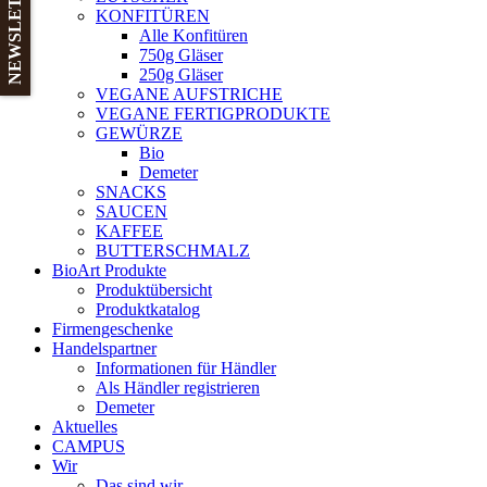
NEWSLETTER
KONFITÜREN
Alle Konfitüren
750g Gläser
250g Gläser
VEGANE AUFSTRICHE
VEGANE FERTIGPRODUKTE
GEWÜRZE
Bio
Demeter
SNACKS
SAUCEN
KAFFEE
BUTTERSCHMALZ
BioArt Produkte
Produktübersicht
Produktkatalog
Firmengeschenke
Handelspartner
Informationen für Händler
Als Händler registrieren
Demeter
Aktuelles
CAMPUS
Wir
Das sind wir