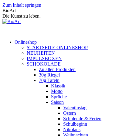
Zum Inhalt springen
BioArt
Die Kunst zu leben.
Onlineshop
STARTSEITE ONLINESHOP
NEUHEITEN
IMPULSBOXEN
SCHOKOLADE
Zu allen Produkten
30g Riegel
70g Tafeln
Klassik
Motto
Sprüche
Saison
Valentinstag
Ostern
Schulende & Ferien
Schulbeginn
Nikolaus
Weihnachten