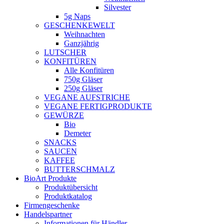
Silvester
5g Naps
GESCHENKEWELT
Weihnachten
Ganzjährig
LUTSCHER
KONFITÜREN
Alle Konfitüren
750g Gläser
250g Gläser
VEGANE AUFSTRICHE
VEGANE FERTIGPRODUKTE
GEWÜRZE
Bio
Demeter
SNACKS
SAUCEN
KAFFEE
BUTTERSCHMALZ
BioArt Produkte
Produktübersicht
Produktkatalog
Firmengeschenke
Handelspartner
Informationen für Händler