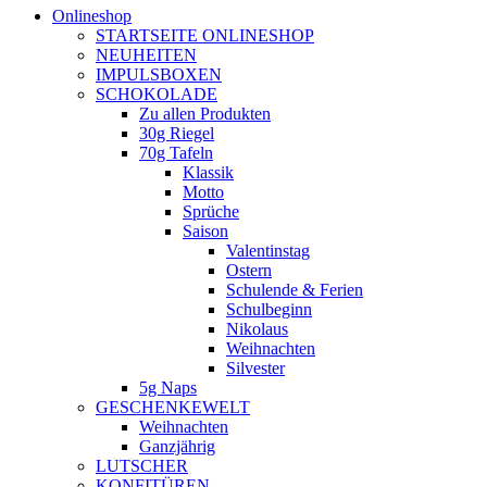
Onlineshop
STARTSEITE ONLINESHOP
NEUHEITEN
IMPULSBOXEN
SCHOKOLADE
Zu allen Produkten
30g Riegel
70g Tafeln
Klassik
Motto
Sprüche
Saison
Valentinstag
Ostern
Schulende & Ferien
Schulbeginn
Nikolaus
Weihnachten
Silvester
5g Naps
GESCHENKEWELT
Weihnachten
Ganzjährig
LUTSCHER
KONFITÜREN