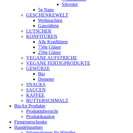
Silvester
5g Naps
GESCHENKEWELT
Weihnachten
Ganzjährig
LUTSCHER
KONFITÜREN
Alle Konfitüren
750g Gläser
250g Gläser
VEGANE AUFSTRICHE
VEGANE FERTIGPRODUKTE
GEWÜRZE
Bio
Demeter
SNACKS
SAUCEN
KAFFEE
BUTTERSCHMALZ
BioArt Produkte
Produktübersicht
Produktkatalog
Firmengeschenke
Handelspartner
Informationen für Händler