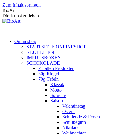
Zum Inhalt springen
BioArt
Die Kunst zu leben.
Onlineshop
STARTSEITE ONLINESHOP
NEUHEITEN
IMPULSBOXEN
SCHOKOLADE
Zu allen Produkten
30g Riegel
70g Tafeln
Klassik
Motto
Sprüche
Saison
Valentinstag
Ostern
Schulende & Ferien
Schulbeginn
Nikolaus
Weihnachten