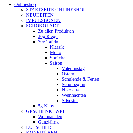
Onlineshop
STARTSEITE ONLINESHOP
NEUHEITEN
IMPULSBOXEN
SCHOKOLADE
Zu allen Produkten
30g Riegel
70g Tafeln
Klassik
Motto
Sprüche
Saison
Valentinstag
Ostern
Schulende & Ferien
Schulbeginn
Nikolaus
Weihnachten
Silvester
5g Naps
GESCHENKEWELT
Weihnachten
Ganzjährig
LUTSCHER
KONFITÜREN