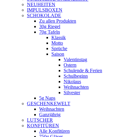
NEUHEITEN
new
IMPULSBOXEN
window
SCHOKOLADE
Zu allen Produkten
30g Riegel
70g Tafeln
Klassik
Motto
Sprüche
Saison
Valentinstag
Ostern
Schulende & Ferien
Schulbeginn
Nikolaus
Weihnachten
Silvester
5g Naps
GESCHENKEWELT
Weihnachten
Ganzjährig
LUTSCHER
KONFITÜREN
Alle Konfitüren
750g Gläser