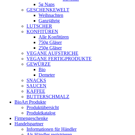
5g Naps
GESCHENKEWELT
Weihnachten
Ganzjährig
LUTSCHER
KONFITÜREN
Alle Konfitüren
750g Gläser
250g Gläser
VEGANE AUFSTRICHE
VEGANE FERTIGPRODUKTE
GEWÜRZE
Bio
Demeter
SNACKS
SAUCEN
KAFFEE
BUTTERSCHMALZ
BioArt Produkte
Produktübersicht
Produktkatalog
Firmengeschenke
Handelspartner
Informationen für Händler
Als Händler registrieren