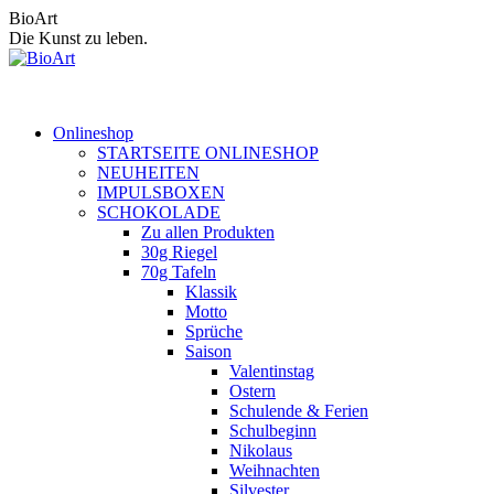
Zum
BioArt
Inhalt
Die Kunst zu leben.
springen
Onlineshop
STARTSEITE ONLINESHOP
NEUHEITEN
IMPULSBOXEN
SCHOKOLADE
Zu allen Produkten
30g Riegel
70g Tafeln
Klassik
Motto
Sprüche
Saison
Valentinstag
Ostern
Schulende & Ferien
Schulbeginn
Nikolaus
Weihnachten
Silvester