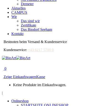
Demeter
Aktuelles
CAMPUS
Wir
Das sind wir
Zertifikate
Das Biodorf Seeham
Kontakt
Bestnoten beim Versand & Kundenservice
Kundenservice:
+43 6217 5700 0
0
Zeige Einkaufswagen
Kasse
Keine Produkte im Einkaufswagen.
Facebook
|
page
Onlineshop
opens
STARTSEITE ONLINESHOP
in