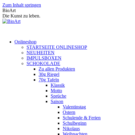
Zum Inhalt springen
BioArt
Die Kunst zu leben.
Onlineshop
STARTSEITE ONLINESHOP
NEUHEITEN
IMPULSBOXEN
SCHOKOLADE
Zu allen Produkten
30g Riegel
70g Tafeln
Klassik
Motto
Sprüche
Saison
Valentinstag
Ostern
Schulende & Ferien
Schulbeginn
Nikolaus
Weihnachten