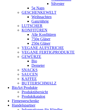
Silvester
5g Naps
GESCHENKEWELT
Weihnachten
Ganzjährig
LUTSCHER
KONFITÜREN
Alle Konfitüren
750g Gläser
250g Gläser
VEGANE AUFSTRICHE
VEGANE FERTIGPRODUKTE
GEWÜRZE
Bio
Demeter
SNACKS
SAUCEN
KAFFEE
BUTTERSCHMALZ
BioArt Produkte
Produktübersicht
Produktkatalog
Firmengeschenke
Handelspartner
Informationen für Händler