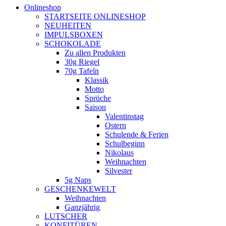
Onlineshop
STARTSEITE ONLINESHOP
NEUHEITEN
IMPULSBOXEN
SCHOKOLADE
Zu allen Produkten
30g Riegel
70g Tafeln
Klassik
Motto
Sprüche
Saison
Valentinstag
Ostern
Schulende & Ferien
Schulbeginn
Nikolaus
Weihnachten
Silvester
5g Naps
GESCHENKEWELT
Weihnachten
Ganzjährig
LUTSCHER
KONFITÜREN