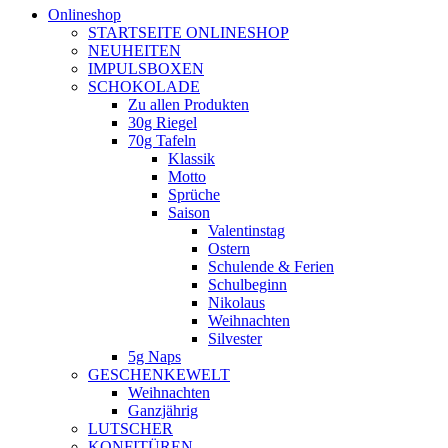
Onlineshop
STARTSEITE ONLINESHOP
NEUHEITEN
IMPULSBOXEN
SCHOKOLADE
Zu allen Produkten
30g Riegel
70g Tafeln
Klassik
Motto
Sprüche
Saison
Valentinstag
Ostern
Schulende & Ferien
Schulbeginn
Nikolaus
Weihnachten
Silvester
5g Naps
GESCHENKEWELT
Weihnachten
Ganzjährig
LUTSCHER
KONFITÜREN