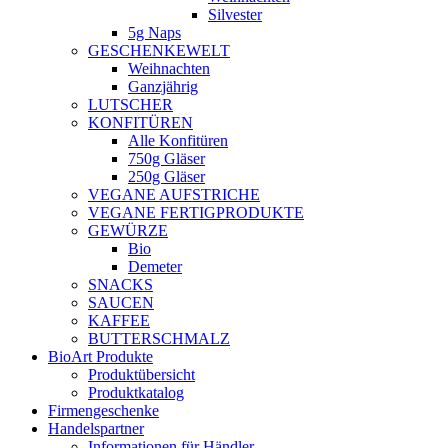
Silvester
5g Naps
GESCHENKEWELT
Weihnachten
Ganzjährig
LUTSCHER
KONFITÜREN
Alle Konfitüren
750g Gläser
250g Gläser
VEGANE AUFSTRICHE
VEGANE FERTIGPRODUKTE
GEWÜRZE
Bio
Demeter
SNACKS
SAUCEN
KAFFEE
BUTTERSCHMALZ
BioArt Produkte
Produktübersicht
Produktkatalog
Firmengeschenke
Handelspartner
Informationen für Händler