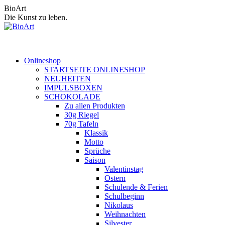
Zum
BioArt
Inhalt
Die Kunst zu leben.
springen
Onlineshop
STARTSEITE ONLINESHOP
NEUHEITEN
IMPULSBOXEN
SCHOKOLADE
Zu allen Produkten
30g Riegel
70g Tafeln
Klassik
Motto
Sprüche
Saison
Valentinstag
Ostern
Schulende & Ferien
Schulbeginn
Nikolaus
Weihnachten
Silvester