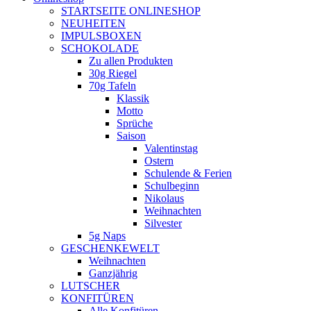
new
STARTSEITE ONLINESHOP
window
NEUHEITEN
IMPULSBOXEN
SCHOKOLADE
Zu allen Produkten
30g Riegel
70g Tafeln
Klassik
Motto
Sprüche
Saison
Valentinstag
Ostern
Schulende & Ferien
Schulbeginn
Nikolaus
Weihnachten
Silvester
5g Naps
GESCHENKEWELT
Weihnachten
Ganzjährig
LUTSCHER
KONFITÜREN
Alle Konfitüren