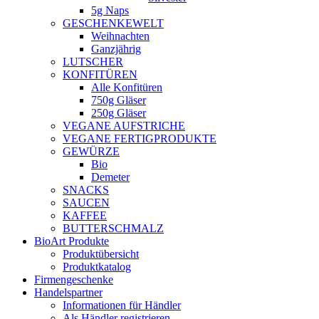
5g Naps
GESCHENKEWELT
Weihnachten
Ganzjährig
LUTSCHER
KONFITÜREN
Alle Konfitüren
750g Gläser
250g Gläser
VEGANE AUFSTRICHE
VEGANE FERTIGPRODUKTE
GEWÜRZE
Bio
Demeter
SNACKS
SAUCEN
KAFFEE
BUTTERSCHMALZ
BioArt Produkte
Produktübersicht
Produktkatalog
Firmengeschenke
Handelspartner
Informationen für Händler
Als Händler registrieren