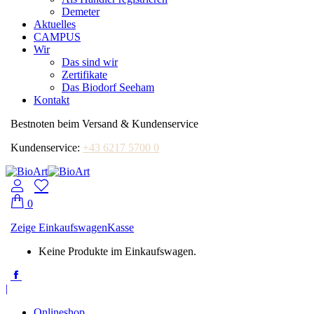
Demeter
Aktuelles
CAMPUS
Wir
Das sind wir
Zertifikate
Das Biodorf Seeham
Kontakt
Bestnoten beim Versand & Kundenservice
Kundenservice:
+43 6217 5700 0
0
Zeige Einkaufswagen
Kasse
Keine Produkte im Einkaufswagen.
Facebook
page
|
opens
in
Onlineshop