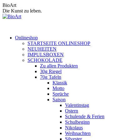
Zum
BioArt
Inhalt
Die Kunst zu leben.
springen
Onlineshop
STARTSEITE ONLINESHOP
NEUHEITEN
IMPULSBOXEN
SCHOKOLADE
Zu allen Produkten
30g Riegel
70g Tafeln
Klassik
Motto
Sprüche
Saison
Valentinstag
Ostern
Schulende & Ferien
Schulbeginn
Nikolaus
Weihnachten
Silvester