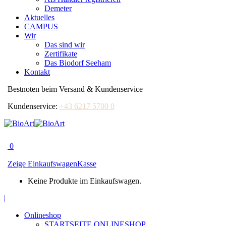
Demeter
Aktuelles
CAMPUS
Wir
Das sind wir
Zertifikate
Das Biodorf Seeham
Kontakt
Bestnoten beim Versand & Kundenservice
Kundenservice:
+43 6217 5700 0
0
Zeige Einkaufswagen
Kasse
Keine Produkte im Einkaufswagen.
Facebook
|
page
Onlineshop
opens
STARTSEITE ONLINESHOP
in