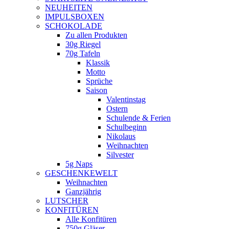
NEUHEITEN
new
IMPULSBOXEN
window
SCHOKOLADE
Zu allen Produkten
30g Riegel
70g Tafeln
Klassik
Motto
Sprüche
Saison
Valentinstag
Ostern
Schulende & Ferien
Schulbeginn
Nikolaus
Weihnachten
Silvester
5g Naps
GESCHENKEWELT
Weihnachten
Ganzjährig
LUTSCHER
KONFITÜREN
Alle Konfitüren
750g Gläser