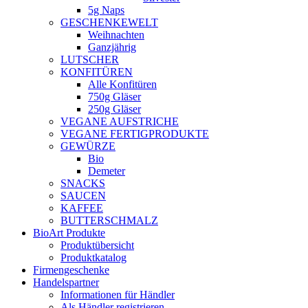
5g Naps
GESCHENKEWELT
Weihnachten
Ganzjährig
LUTSCHER
KONFITÜREN
Alle Konfitüren
750g Gläser
250g Gläser
VEGANE AUFSTRICHE
VEGANE FERTIGPRODUKTE
GEWÜRZE
Bio
Demeter
SNACKS
SAUCEN
KAFFEE
BUTTERSCHMALZ
BioArt Produkte
Produktübersicht
Produktkatalog
Firmengeschenke
Handelspartner
Informationen für Händler
Als Händler registrieren