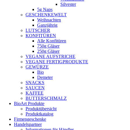
Silvester
5g Naps
GESCHENKEWELT
Weihnachten
Ganzjährig
LUTSCHER
KONFITÜREN
Alle Konfitüren
750g Gläser
250g Gläser
VEGANE AUFSTRICHE
VEGANE FERTIGPRODUKTE
GEWÜRZE
Bio
Demeter
SNACKS
SAUCEN
KAFFEE
BUTTERSCHMALZ
BioArt Produkte
Produktübersicht
Produktkatalog
Firmengeschenke
Handelspartner
Informationen für Händler