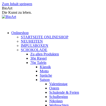
Zum Inhalt springen
BioArt
Die Kunst zu leben.
Onlineshop
STARTSEITE ONLINESHOP
NEUHEITEN
IMPULSBOXEN
SCHOKOLADE
Zu allen Produkten
30g Riegel
70g Tafeln
Klassik
Motto
Sprüche
Saison
Valentinstag
Ostern
Schulende & Ferien
Schulbeginn
Nikolaus
Weihnachten