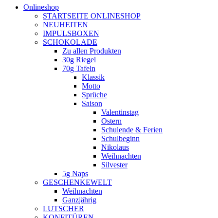
Onlineshop
STARTSEITE ONLINESHOP
NEUHEITEN
IMPULSBOXEN
SCHOKOLADE
Zu allen Produkten
30g Riegel
70g Tafeln
Klassik
Motto
Sprüche
Saison
Valentinstag
Ostern
Schulende & Ferien
Schulbeginn
Nikolaus
Weihnachten
Silvester
5g Naps
GESCHENKEWELT
Weihnachten
Ganzjährig
LUTSCHER
KONFITÜREN