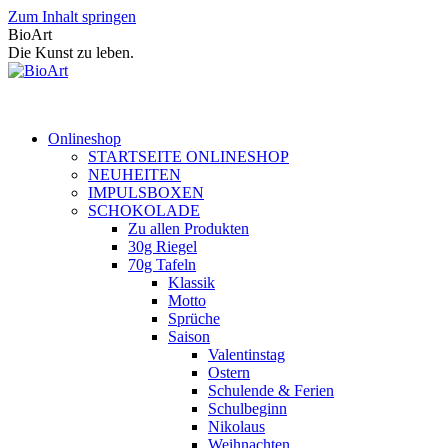
Zum Inhalt springen
BioArt
Die Kunst zu leben.
Onlineshop
STARTSEITE ONLINESHOP
NEUHEITEN
IMPULSBOXEN
SCHOKOLADE
Zu allen Produkten
30g Riegel
70g Tafeln
Klassik
Motto
Sprüche
Saison
Valentinstag
Ostern
Schulende & Ferien
Schulbeginn
Nikolaus
Weihnachten