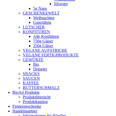
Silvester
5g Naps
GESCHENKEWELT
Weihnachten
Ganzjährig
LUTSCHER
KONFITÜREN
Alle Konfitüren
750g Gläser
250g Gläser
VEGANE AUFSTRICHE
VEGANE FERTIGPRODUKTE
GEWÜRZE
Bio
Demeter
SNACKS
SAUCEN
KAFFEE
BUTTERSCHMALZ
BioArt Produkte
Produktübersicht
Produktkatalog
Firmengeschenke
Handelspartner
Informationen für Händler