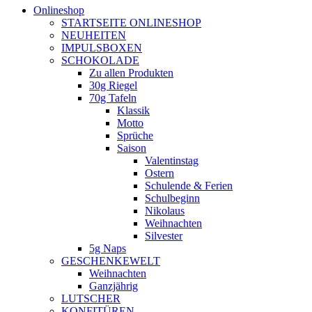
Onlineshop
STARTSEITE ONLINESHOP
NEUHEITEN
IMPULSBOXEN
SCHOKOLADE
Zu allen Produkten
30g Riegel
70g Tafeln
Klassik
Motto
Sprüche
Saison
Valentinstag
Ostern
Schulende & Ferien
Schulbeginn
Nikolaus
Weihnachten
Silvester
5g Naps
GESCHENKEWELT
Weihnachten
Ganzjährig
LUTSCHER
KONFITÜREN