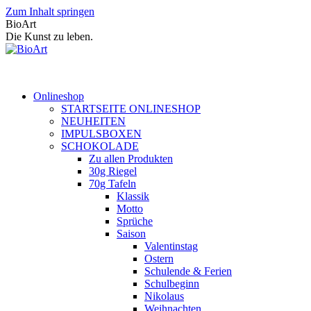
Zum Inhalt springen
BioArt
Die Kunst zu leben.
Onlineshop
STARTSEITE ONLINESHOP
NEUHEITEN
IMPULSBOXEN
SCHOKOLADE
Zu allen Produkten
30g Riegel
70g Tafeln
Klassik
Motto
Sprüche
Saison
Valentinstag
Ostern
Schulende & Ferien
Schulbeginn
Nikolaus
Weihnachten