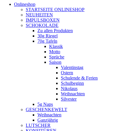
Onlineshop
STARTSEITE ONLINESHOP
NEUHEITEN
IMPULSBOXEN
SCHOKOLADE
Zu allen Produkten
30g Riegel
70g Tafeln
Klassik
Motto
Sprüche
Saison
Valentinstag
Ostern
Schulende & Ferien
Schulbeginn
Nikolaus
Weihnachten
Silvester
5g Naps
GESCHENKEWELT
Weihnachten
Ganzjährig
LUTSCHER
KONFITÜREN