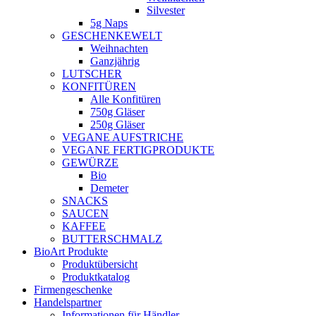
Silvester
5g Naps
GESCHENKEWELT
Weihnachten
Ganzjährig
LUTSCHER
KONFITÜREN
Alle Konfitüren
750g Gläser
250g Gläser
VEGANE AUFSTRICHE
VEGANE FERTIGPRODUKTE
GEWÜRZE
Bio
Demeter
SNACKS
SAUCEN
KAFFEE
BUTTERSCHMALZ
BioArt Produkte
Produktübersicht
Produktkatalog
Firmengeschenke
Handelspartner
Informationen für Händler