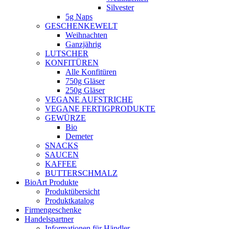
Silvester
5g Naps
GESCHENKEWELT
Weihnachten
Ganzjährig
LUTSCHER
KONFITÜREN
Alle Konfitüren
750g Gläser
250g Gläser
VEGANE AUFSTRICHE
VEGANE FERTIGPRODUKTE
GEWÜRZE
Bio
Demeter
SNACKS
SAUCEN
KAFFEE
BUTTERSCHMALZ
BioArt Produkte
Produktübersicht
Produktkatalog
Firmengeschenke
Handelspartner
Informationen für Händler