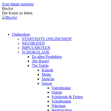
Zum Inhalt springen
BioArt
Die Kunst zu leben.
Onlineshop
STARTSEITE ONLINESHOP
NEUHEITEN
IMPULSBOXEN
SCHOKOLADE
Zu allen Produkten
30g Riegel
70g Tafeln
Klassik
Motto
Sprüche
Saison
Valentinstag
Ostern
Schulende & Ferien
Schulbeginn
Nikolaus
Weihnachten