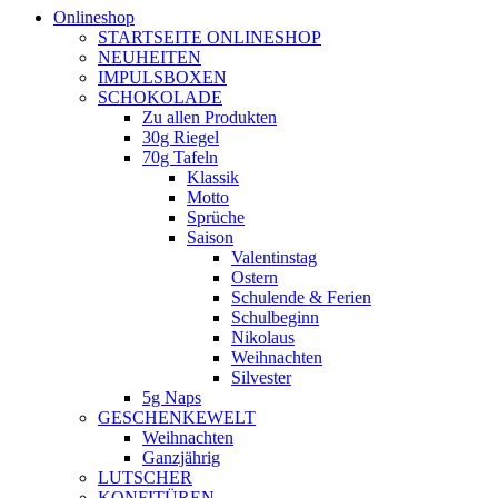
Onlineshop
STARTSEITE ONLINESHOP
NEUHEITEN
IMPULSBOXEN
SCHOKOLADE
Zu allen Produkten
30g Riegel
70g Tafeln
Klassik
Motto
Sprüche
Saison
Valentinstag
Ostern
Schulende & Ferien
Schulbeginn
Nikolaus
Weihnachten
Silvester
5g Naps
GESCHENKEWELT
Weihnachten
Ganzjährig
LUTSCHER
KONFITÜREN