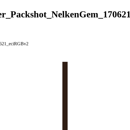
ser_Packshot_NelkenGem_17062
0621_eciRGBv2