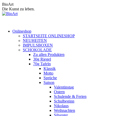
Zum
BioArt
Inhalt
Die Kunst zu leben.
springen
Onlineshop
STARTSEITE ONLINESHOP
NEUHEITEN
IMPULSBOXEN
SCHOKOLADE
Zu allen Produkten
30g Riegel
70g Tafeln
Klassik
Motto
Sprüche
Saison
Valentinstag
Ostern
Schulende & Ferien
Schulbeginn
Nikolaus
Weihnachten
Silvester