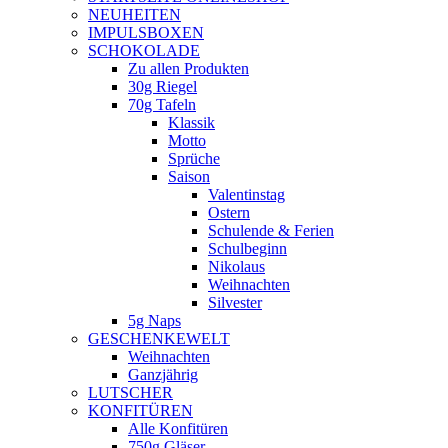
NEUHEITEN
new
IMPULSBOXEN
window
SCHOKOLADE
Zu allen Produkten
30g Riegel
70g Tafeln
Klassik
Motto
Sprüche
Saison
Valentinstag
Ostern
Schulende & Ferien
Schulbeginn
Nikolaus
Weihnachten
Silvester
5g Naps
GESCHENKEWELT
Weihnachten
Ganzjährig
LUTSCHER
KONFITÜREN
Alle Konfitüren
750g Gläser