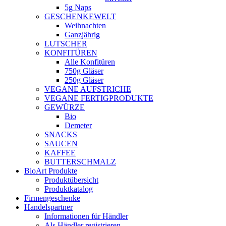
5g Naps
GESCHENKEWELT
Weihnachten
Ganzjährig
LUTSCHER
KONFITÜREN
Alle Konfitüren
750g Gläser
250g Gläser
VEGANE AUFSTRICHE
VEGANE FERTIGPRODUKTE
GEWÜRZE
Bio
Demeter
SNACKS
SAUCEN
KAFFEE
BUTTERSCHMALZ
BioArt Produkte
Produktübersicht
Produktkatalog
Firmengeschenke
Handelspartner
Informationen für Händler
Als Händler registrieren