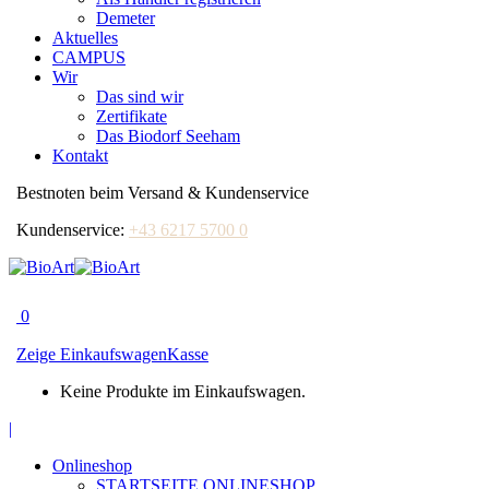
Demeter
Aktuelles
CAMPUS
Wir
Das sind wir
Zertifikate
Das Biodorf Seeham
Kontakt
Bestnoten beim Versand & Kundenservice
Kundenservice:
+43 6217 5700 0
0
Zeige Einkaufswagen
Kasse
Keine Produkte im Einkaufswagen.
Facebook
|
page
Onlineshop
opens
STARTSEITE ONLINESHOP
in