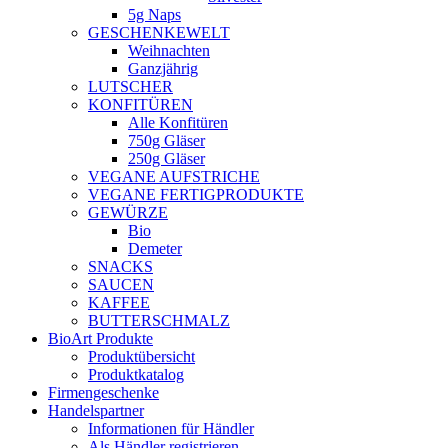
5g Naps
GESCHENKEWELT
Weihnachten
Ganzjährig
LUTSCHER
KONFITÜREN
Alle Konfitüren
750g Gläser
250g Gläser
VEGANE AUFSTRICHE
VEGANE FERTIGPRODUKTE
GEWÜRZE
Bio
Demeter
SNACKS
SAUCEN
KAFFEE
BUTTERSCHMALZ
BioArt Produkte
Produktübersicht
Produktkatalog
Firmengeschenke
Handelspartner
Informationen für Händler
Als Händler registrieren