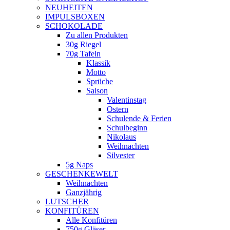
NEUHEITEN
new
IMPULSBOXEN
window
SCHOKOLADE
Zu allen Produkten
30g Riegel
70g Tafeln
Klassik
Motto
Sprüche
Saison
Valentinstag
Ostern
Schulende & Ferien
Schulbeginn
Nikolaus
Weihnachten
Silvester
5g Naps
GESCHENKEWELT
Weihnachten
Ganzjährig
LUTSCHER
KONFITÜREN
Alle Konfitüren
750g Gläser