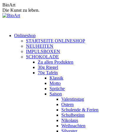
Zum
BioArt
Inhalt
Die Kunst zu leben.
springen
Onlineshop
STARTSEITE ONLINESHOP
NEUHEITEN
IMPULSBOXEN
SCHOKOLADE
Zu allen Produkten
30g Riegel
70g Tafeln
Klassik
Motto
Sprüche
Saison
Valentinstag
Ostern
Schulende & Ferien
Schulbeginn
Nikolaus
Weihnachten
Silvester