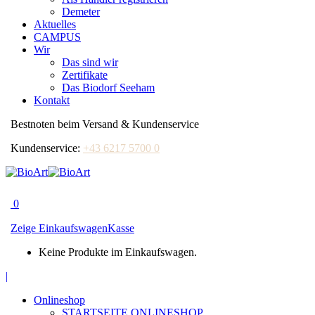
Demeter
Aktuelles
CAMPUS
Wir
Das sind wir
Zertifikate
Das Biodorf Seeham
Kontakt
Bestnoten beim Versand & Kundenservice
Kundenservice:
+43 6217 5700 0
0
Zeige Einkaufswagen
Kasse
Keine Produkte im Einkaufswagen.
Facebook
|
page
Onlineshop
opens
STARTSEITE ONLINESHOP
in