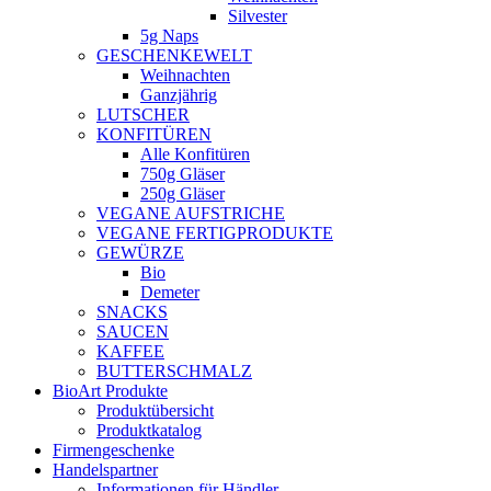
Silvester
5g Naps
GESCHENKEWELT
Weihnachten
Ganzjährig
LUTSCHER
KONFITÜREN
Alle Konfitüren
750g Gläser
250g Gläser
VEGANE AUFSTRICHE
VEGANE FERTIGPRODUKTE
GEWÜRZE
Bio
Demeter
SNACKS
SAUCEN
KAFFEE
BUTTERSCHMALZ
BioArt Produkte
Produktübersicht
Produktkatalog
Firmengeschenke
Handelspartner
Informationen für Händler