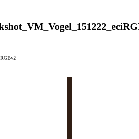
ckshot_VM_Vogel_151222_eciRG
ciRGBv2