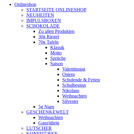
Onlineshop
STARTSEITE ONLINESHOP
NEUHEITEN
IMPULSBOXEN
SCHOKOLADE
Zu allen Produkten
30g Riegel
70g Tafeln
Klassik
Motto
Sprüche
Saison
Valentinstag
Ostern
Schulende & Ferien
Schulbeginn
Nikolaus
Weihnachten
Silvester
5g Naps
GESCHENKEWELT
Weihnachten
Ganzjährig
LUTSCHER
KONFITÜREN