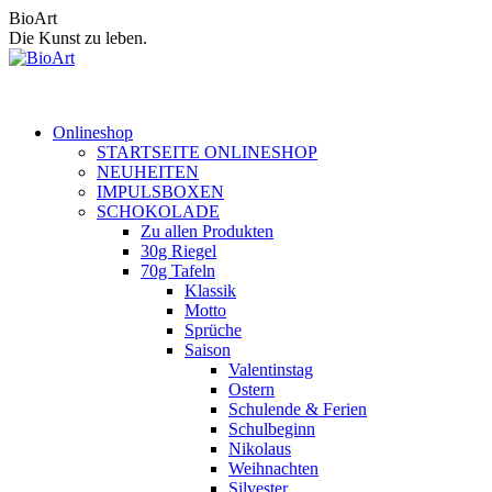
Zum
BioArt
Inhalt
Die Kunst zu leben.
springen
Onlineshop
STARTSEITE ONLINESHOP
NEUHEITEN
IMPULSBOXEN
SCHOKOLADE
Zu allen Produkten
30g Riegel
70g Tafeln
Klassik
Motto
Sprüche
Saison
Valentinstag
Ostern
Schulende & Ferien
Schulbeginn
Nikolaus
Weihnachten
Silvester