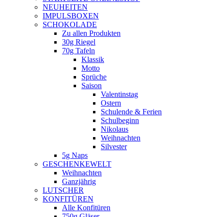
NEUHEITEN
new
IMPULSBOXEN
window
SCHOKOLADE
Zu allen Produkten
30g Riegel
70g Tafeln
Klassik
Motto
Sprüche
Saison
Valentinstag
Ostern
Schulende & Ferien
Schulbeginn
Nikolaus
Weihnachten
Silvester
5g Naps
GESCHENKEWELT
Weihnachten
Ganzjährig
LUTSCHER
KONFITÜREN
Alle Konfitüren
750g Gläser