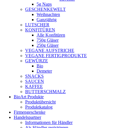
5g Naps
GESCHENKEWELT
Weihnachten
Ganzjährig
LUTSCHER
KONFITÜREN
Alle Konfitüren
750g Gläser
250g Gläser
VEGANE AUFSTRICHE
VEGANE FERTIGPRODUKTE
GEWÜRZE
Bio
Demeter
SNACKS
SAUCEN
KAFFEE
BUTTERSCHMALZ
BioArt Produkte
Produktübersicht
Produktkatalog
Firmengeschenke
Handelspartner
Informationen für Händler
Als Händler registrieren