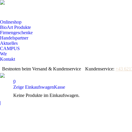
Onlineshop
BioArt Produkte
Firmengeschenke
Handelspartner
Aktuelles
CAMPUS
Wir
Kontakt
Bestnoten beim Versand & Kundenservice
Kundenservice:
+43 621
0
Zeige Einkaufswagen
Kasse
Keine Produkte im Einkaufswagen.
Facebook
|
page
opens
in
new
window