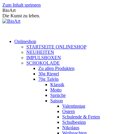
Zum Inhalt springen
BioArt
Die Kunst zu leben.
Onlineshop
STARTSEITE ONLINESHOP
NEUHEITEN
IMPULSBOXEN
SCHOKOLADE
Zu allen Produkten
30g Riegel
70g Tafeln
Klassik
Motto
Sprüche
Saison
Valentinstag
Ostern
Schulende & Ferien
Schulbeginn
Nikolaus
Weihnachten