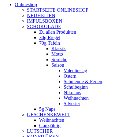
Onlineshop
STARTSEITE ONLINESHOP
NEUHEITEN
IMPULSBOXEN
SCHOKOLADE
Zu allen Produkten
30g Riegel
70g Tafeln
Klassik
Motto
Sprüche
Saison
Valentinstag
Ostern
Schulende & Ferien
Schulbeginn
Nikolaus
Weihnachten
Silvester
5g Naps
GESCHENKEWELT
Weihnachten
Ganzjährig
LUTSCHER
KONFITÜREN