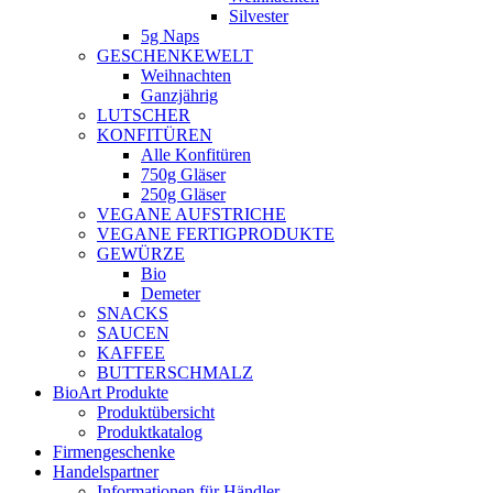
Silvester
5g Naps
GESCHENKEWELT
Weihnachten
Ganzjährig
LUTSCHER
KONFITÜREN
Alle Konfitüren
750g Gläser
250g Gläser
VEGANE AUFSTRICHE
VEGANE FERTIGPRODUKTE
GEWÜRZE
Bio
Demeter
SNACKS
SAUCEN
KAFFEE
BUTTERSCHMALZ
BioArt Produkte
Produktübersicht
Produktkatalog
Firmengeschenke
Handelspartner
Informationen für Händler