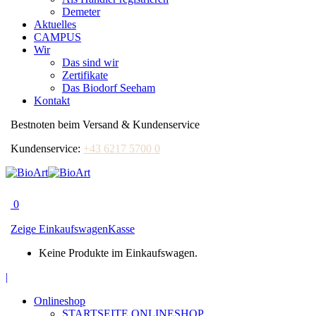
Demeter
Aktuelles
CAMPUS
Wir
Das sind wir
Zertifikate
Das Biodorf Seeham
Kontakt
Bestnoten beim Versand & Kundenservice
Kundenservice:
+43 6217 5700 0
0
Zeige Einkaufswagen
Kasse
Keine Produkte im Einkaufswagen.
Facebook
|
page
Onlineshop
opens
STARTSEITE ONLINESHOP
in