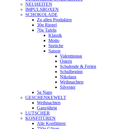
NEUHEITEN
new
IMPULSBOXEN
window
SCHOKOLADE
Zu allen Produkten
30g Riegel
70g Tafeln
Klassik
Motto
Sprüche
Saison
Valentinstag
Ostern
Schulende & Ferien
Schulbeginn
Nikolaus
Weihnachten
Silvester
5g Naps
GESCHENKEWELT
Weihnachten
Ganzjährig
LUTSCHER
KONFITÜREN
Alle Konfitüren
750g Gläser