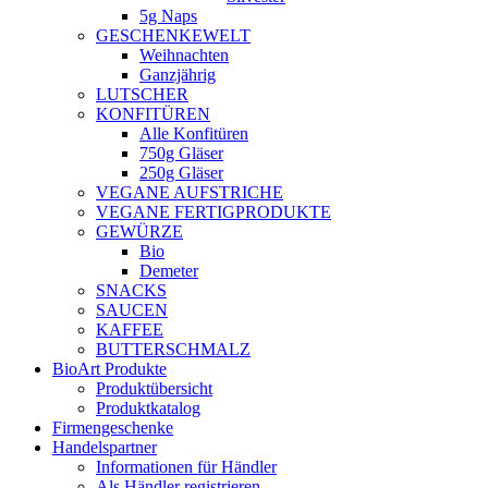
5g Naps
GESCHENKEWELT
Weihnachten
Ganzjährig
LUTSCHER
KONFITÜREN
Alle Konfitüren
750g Gläser
250g Gläser
VEGANE AUFSTRICHE
VEGANE FERTIGPRODUKTE
GEWÜRZE
Bio
Demeter
SNACKS
SAUCEN
KAFFEE
BUTTERSCHMALZ
BioArt Produkte
Produktübersicht
Produktkatalog
Firmengeschenke
Handelspartner
Informationen für Händler
Als Händler registrieren