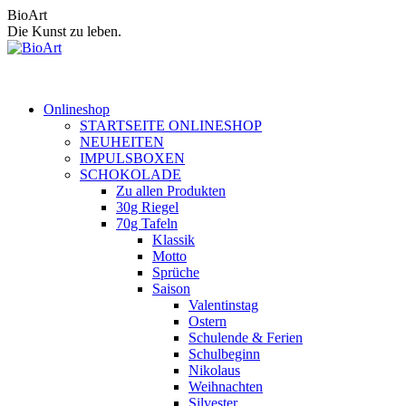
Zum
BioArt
Inhalt
Die Kunst zu leben.
springen
Onlineshop
STARTSEITE ONLINESHOP
NEUHEITEN
IMPULSBOXEN
SCHOKOLADE
Zu allen Produkten
30g Riegel
70g Tafeln
Klassik
Motto
Sprüche
Saison
Valentinstag
Ostern
Schulende & Ferien
Schulbeginn
Nikolaus
Weihnachten
Silvester