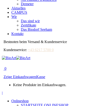
Demeter
Aktuelles
CAMPUS
Wir
Das sind wir
Zertifikate
Das Biodorf Seeham
Kontakt
Bestnoten beim Versand & Kundenservice
Kundenservice:
+43 6217 5700 0
0
Zeige Einkaufswagen
Kasse
Keine Produkte im Einkaufswagen.
Facebook
|
page
Onlineshop
opens
STARTSEITE ONLINESHOP
in