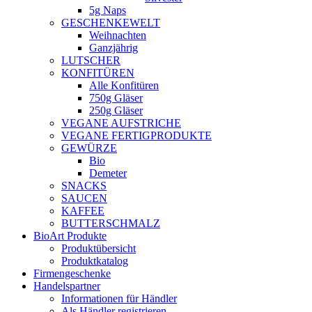
5g Naps
GESCHENKEWELT
Weihnachten
Ganzjährig
LUTSCHER
KONFITÜREN
Alle Konfitüren
750g Gläser
250g Gläser
VEGANE AUFSTRICHE
VEGANE FERTIGPRODUKTE
GEWÜRZE
Bio
Demeter
SNACKS
SAUCEN
KAFFEE
BUTTERSCHMALZ
BioArt Produkte
Produktübersicht
Produktkatalog
Firmengeschenke
Handelspartner
Informationen für Händler
Als Händler registrieren