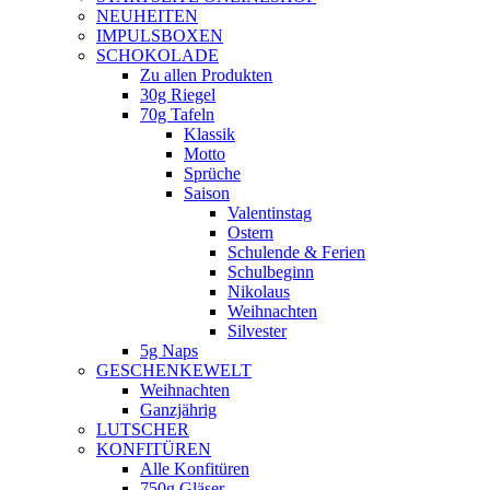
NEUHEITEN
new
IMPULSBOXEN
window
SCHOKOLADE
Zu allen Produkten
30g Riegel
70g Tafeln
Klassik
Motto
Sprüche
Saison
Valentinstag
Ostern
Schulende & Ferien
Schulbeginn
Nikolaus
Weihnachten
Silvester
5g Naps
GESCHENKEWELT
Weihnachten
Ganzjährig
LUTSCHER
KONFITÜREN
Alle Konfitüren
750g Gläser