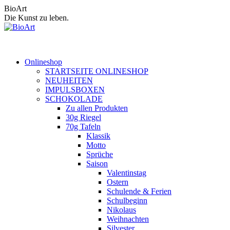
Zum
BioArt
Inhalt
Die Kunst zu leben.
springen
Onlineshop
STARTSEITE ONLINESHOP
NEUHEITEN
IMPULSBOXEN
SCHOKOLADE
Zu allen Produkten
30g Riegel
70g Tafeln
Klassik
Motto
Sprüche
Saison
Valentinstag
Ostern
Schulende & Ferien
Schulbeginn
Nikolaus
Weihnachten
Silvester