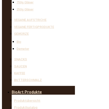
750g Gläser
250g Gläser
VEGANE AUFSTRICHE
VEGANE FERTIGPRODUKTE
GEWÜRZE
Bio
Demeter
SNACKS
SAUCEN
KAFFEE
BUTTERSCHMALZ
BioArt Produkte
Produktübersicht
Produktkatalog