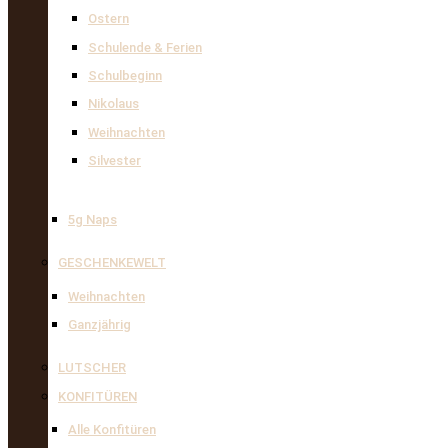
Ostern
Schulende & Ferien
Schulbeginn
Nikolaus
Weihnachten
Silvester
5g Naps
GESCHENKEWELT
Weihnachten
Ganzjährig
LUTSCHER
KONFITÜREN
Alle Konfitüren