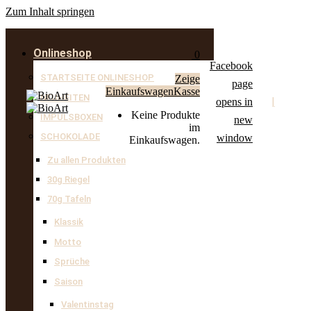
Zum Inhalt springen
Onlineshop
0
Facebook
STARTSEITE ONLINESHOP
Zeige
page
Einkaufswagen
Kasse
NEUHEITEN
|
opens in
Keine Produkte
IMPULSBOXEN
new
im
SCHOKOLADE
window
Einkaufswagen.
Zu allen Produkten
30g Riegel
70g Tafeln
Klassik
Motto
Sprüche
Saison
Valentinstag