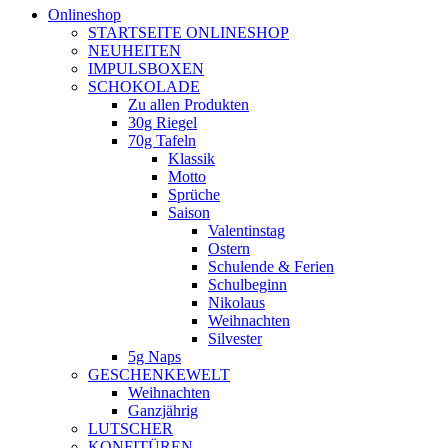
Onlineshop
STARTSEITE ONLINESHOP
NEUHEITEN
IMPULSBOXEN
SCHOKOLADE
Zu allen Produkten
30g Riegel
70g Tafeln
Klassik
Motto
Sprüche
Saison
Valentinstag
Ostern
Schulende & Ferien
Schulbeginn
Nikolaus
Weihnachten
Silvester
5g Naps
GESCHENKEWELT
Weihnachten
Ganzjährig
LUTSCHER
KONFITÜREN