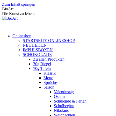
Zum Inhalt springen
BioArt
Die Kunst zu leben.
Onlineshop
STARTSEITE ONLINESHOP
NEUHEITEN
IMPULSBOXEN
SCHOKOLADE
Zu allen Produkten
30g Riegel
70g Tafeln
Klassik
Motto
Sprüche
Saison
Valentinstag
Ostern
Schulende & Ferien
Schulbeginn
Nikolaus
Weihnachten