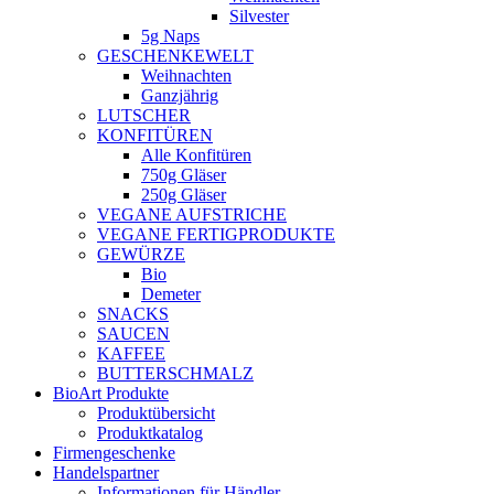
Silvester
5g Naps
GESCHENKEWELT
Weihnachten
Ganzjährig
LUTSCHER
KONFITÜREN
Alle Konfitüren
750g Gläser
250g Gläser
VEGANE AUFSTRICHE
VEGANE FERTIGPRODUKTE
GEWÜRZE
Bio
Demeter
SNACKS
SAUCEN
KAFFEE
BUTTERSCHMALZ
BioArt Produkte
Produktübersicht
Produktkatalog
Firmengeschenke
Handelspartner
Informationen für Händler