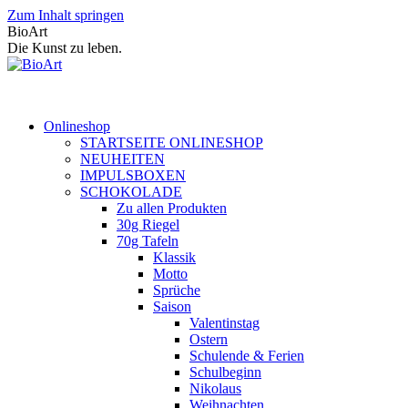
Zum Inhalt springen
BioArt
Die Kunst zu leben.
Onlineshop
STARTSEITE ONLINESHOP
NEUHEITEN
IMPULSBOXEN
SCHOKOLADE
Zu allen Produkten
30g Riegel
70g Tafeln
Klassik
Motto
Sprüche
Saison
Valentinstag
Ostern
Schulende & Ferien
Schulbeginn
Nikolaus
Weihnachten