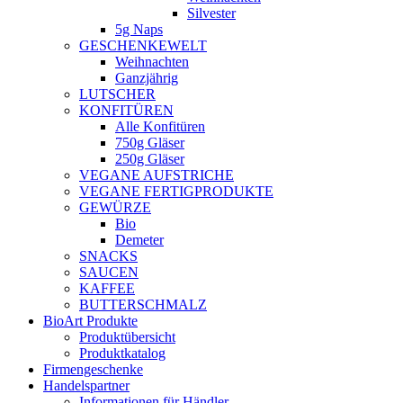
Silvester
5g Naps
GESCHENKEWELT
Weihnachten
Ganzjährig
LUTSCHER
KONFITÜREN
Alle Konfitüren
750g Gläser
250g Gläser
VEGANE AUFSTRICHE
VEGANE FERTIGPRODUKTE
GEWÜRZE
Bio
Demeter
SNACKS
SAUCEN
KAFFEE
BUTTERSCHMALZ
BioArt Produkte
Produktübersicht
Produktkatalog
Firmengeschenke
Handelspartner
Informationen für Händler