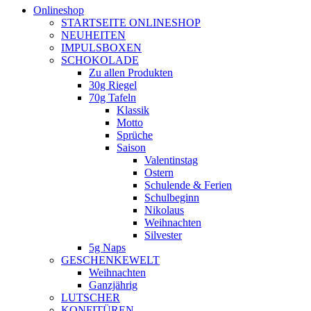
Onlineshop
STARTSEITE ONLINESHOP
NEUHEITEN
IMPULSBOXEN
SCHOKOLADE
Zu allen Produkten
30g Riegel
70g Tafeln
Klassik
Motto
Sprüche
Saison
Valentinstag
Ostern
Schulende & Ferien
Schulbeginn
Nikolaus
Weihnachten
Silvester
5g Naps
GESCHENKEWELT
Weihnachten
Ganzjährig
LUTSCHER
KONFITÜREN