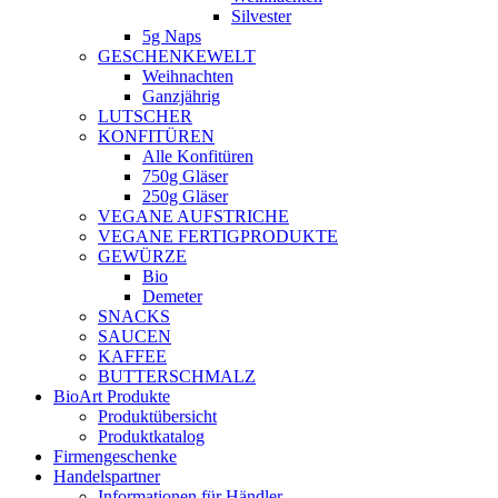
Silvester
5g Naps
GESCHENKEWELT
Weihnachten
Ganzjährig
LUTSCHER
KONFITÜREN
Alle Konfitüren
750g Gläser
250g Gläser
VEGANE AUFSTRICHE
VEGANE FERTIGPRODUKTE
GEWÜRZE
Bio
Demeter
SNACKS
SAUCEN
KAFFEE
BUTTERSCHMALZ
BioArt Produkte
Produktübersicht
Produktkatalog
Firmengeschenke
Handelspartner
Informationen für Händler