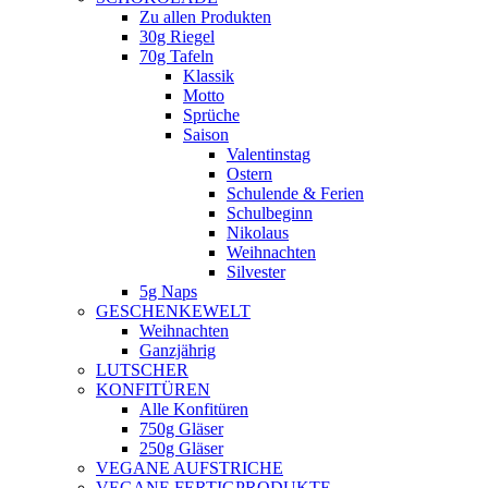
Zu allen Produkten
30g Riegel
70g Tafeln
Klassik
Motto
Sprüche
Saison
Valentinstag
Ostern
Schulende & Ferien
Schulbeginn
Nikolaus
Weihnachten
Silvester
5g Naps
GESCHENKEWELT
Weihnachten
Ganzjährig
LUTSCHER
KONFITÜREN
Alle Konfitüren
750g Gläser
250g Gläser
VEGANE AUFSTRICHE
VEGANE FERTIGPRODUKTE