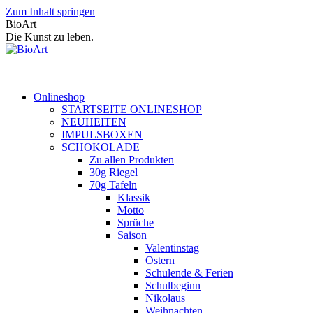
Zum Inhalt springen
BioArt
Die Kunst zu leben.
Onlineshop
STARTSEITE ONLINESHOP
NEUHEITEN
IMPULSBOXEN
SCHOKOLADE
Zu allen Produkten
30g Riegel
70g Tafeln
Klassik
Motto
Sprüche
Saison
Valentinstag
Ostern
Schulende & Ferien
Schulbeginn
Nikolaus
Weihnachten