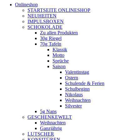
Onlineshop
STARTSEITE ONLINESHOP
NEUHEITEN
IMPULSBOXEN
SCHOKOLADE
Zu allen Produkten
30g Riegel
70g Tafeln
Klassik
Motto
Sprüche
Saison
Valentinstag
Ostern
Schulende & Ferien
Schulbeginn
Nikolaus
Weihnachten
Silvester
5g Naps
GESCHENKEWELT
Weihnachten
Ganzjährig
LUTSCHER
KONFITÜREN