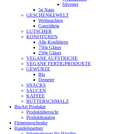
Silvester
5g Naps
GESCHENKEWELT
Weihnachten
Ganzjährig
LUTSCHER
KONFITÜREN
Alle Konfitüren
750g Gläser
250g Gläser
VEGANE AUFSTRICHE
VEGANE FERTIGPRODUKTE
GEWÜRZE
Bio
Demeter
SNACKS
SAUCEN
KAFFEE
BUTTERSCHMALZ
BioArt Produkte
Produktübersicht
Produktkatalog
Firmengeschenke
Handelspartner
Informationen für Händler