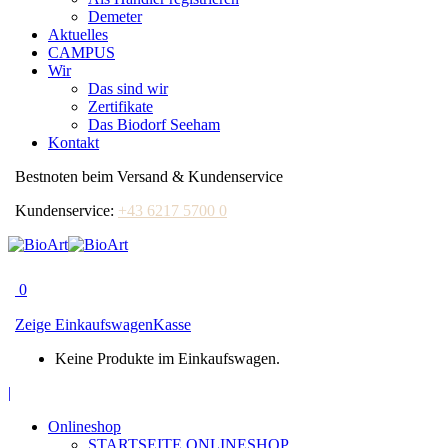
Demeter
Aktuelles
CAMPUS
Wir
Das sind wir
Zertifikate
Das Biodorf Seeham
Kontakt
Bestnoten beim Versand & Kundenservice
Kundenservice:
+43 6217 5700 0
0
Zeige Einkaufswagen
Kasse
Keine Produkte im Einkaufswagen.
Facebook
|
page
Onlineshop
opens
STARTSEITE ONLINESHOP
in