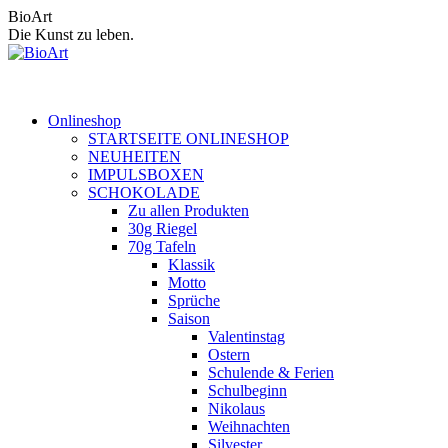
Zum
BioArt
Inhalt
Die Kunst zu leben.
springen
Onlineshop
STARTSEITE ONLINESHOP
NEUHEITEN
IMPULSBOXEN
SCHOKOLADE
Zu allen Produkten
30g Riegel
70g Tafeln
Klassik
Motto
Sprüche
Saison
Valentinstag
Ostern
Schulende & Ferien
Schulbeginn
Nikolaus
Weihnachten
Silvester