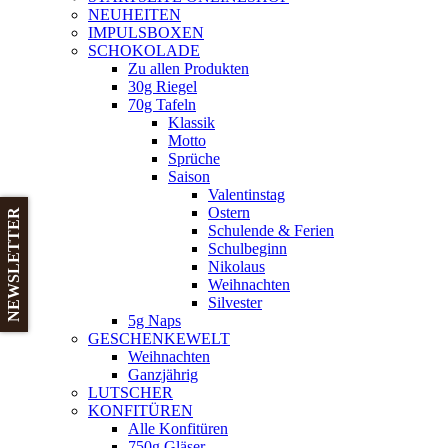
NEUHEITEN
new
IMPULSBOXEN
window
SCHOKOLADE
Zu allen Produkten
30g Riegel
70g Tafeln
Klassik
Motto
Sprüche
Saison
Valentinstag
Ostern
NEWSLETTER
Schulende & Ferien
Schulbeginn
Nikolaus
Weihnachten
Silvester
5g Naps
GESCHENKEWELT
Weihnachten
Ganzjährig
LUTSCHER
KONFITÜREN
Alle Konfitüren
750g Gläser