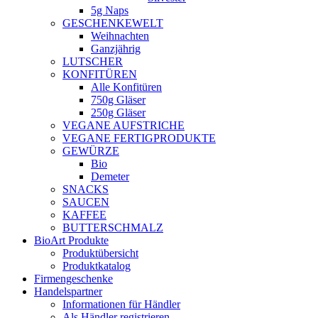
5g Naps
GESCHENKEWELT
Weihnachten
Ganzjährig
LUTSCHER
KONFITÜREN
Alle Konfitüren
750g Gläser
250g Gläser
VEGANE AUFSTRICHE
VEGANE FERTIGPRODUKTE
GEWÜRZE
Bio
Demeter
SNACKS
SAUCEN
KAFFEE
BUTTERSCHMALZ
BioArt Produkte
Produktübersicht
Produktkatalog
Firmengeschenke
Handelspartner
Informationen für Händler
Als Händler registrieren