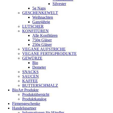
Silvester
5g Naps
GESCHENKEWELT
Weihnachten
Ganzjährig
LUTSCHER
KONFITÜREN
Alle Konfitüren
750g Gläser
250g Gläser
VEGANE AUFSTRICHE
VEGANE FERTIGPRODUKTE
GEWÜRZE
Bio
Demeter
SNACKS
SAUCEN
KAFFEE
BUTTERSCHMALZ
BioArt Produkte
Produktübersicht
Produktkatalog
Firmengeschenke
Handelspartner
Informationen für Händler