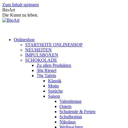
Zum Inhalt springen
BioArt
Die Kunst zu leben.
Onlineshop
STARTSEITE ONLINESHOP
NEUHEITEN
IMPULSBOXEN
SCHOKOLADE
Zu allen Produkten
30g Riegel
70g Tafeln
Klassik
Motto
Sprüche
Saison
Valentinstag
Ostern
Schulende & Ferien
Schulbeginn
Nikolaus
Weihnachten