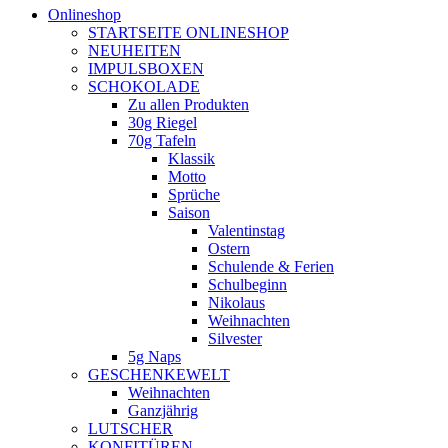
Onlineshop
STARTSEITE ONLINESHOP
NEUHEITEN
IMPULSBOXEN
SCHOKOLADE
Zu allen Produkten
30g Riegel
70g Tafeln
Klassik
Motto
Sprüche
Saison
Valentinstag
Ostern
Schulende & Ferien
Schulbeginn
Nikolaus
Weihnachten
Silvester
5g Naps
GESCHENKEWELT
Weihnachten
Ganzjährig
LUTSCHER
KONFITÜREN