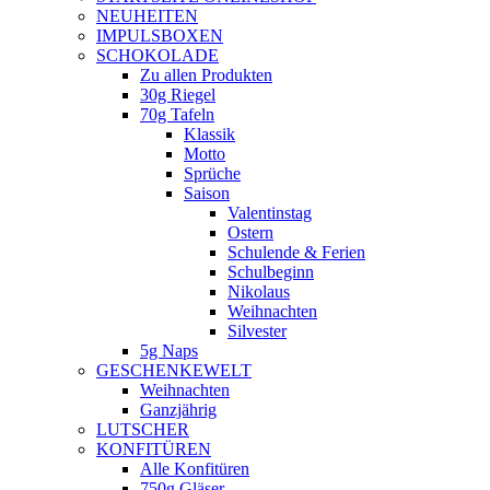
NEUHEITEN
new
IMPULSBOXEN
window
SCHOKOLADE
Zu allen Produkten
30g Riegel
70g Tafeln
Klassik
Motto
Sprüche
Saison
Valentinstag
Ostern
Schulende & Ferien
Schulbeginn
Nikolaus
Weihnachten
Silvester
5g Naps
GESCHENKEWELT
Weihnachten
Ganzjährig
LUTSCHER
KONFITÜREN
Alle Konfitüren
750g Gläser