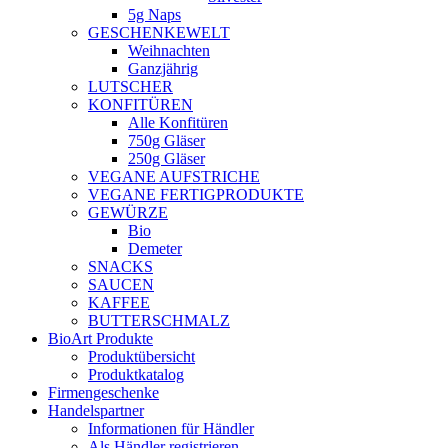
5g Naps
GESCHENKEWELT
Weihnachten
Ganzjährig
LUTSCHER
KONFITÜREN
Alle Konfitüren
750g Gläser
250g Gläser
VEGANE AUFSTRICHE
VEGANE FERTIGPRODUKTE
GEWÜRZE
Bio
Demeter
SNACKS
SAUCEN
KAFFEE
BUTTERSCHMALZ
BioArt Produkte
Produktübersicht
Produktkatalog
Firmengeschenke
Handelspartner
Informationen für Händler
Als Händler registrieren