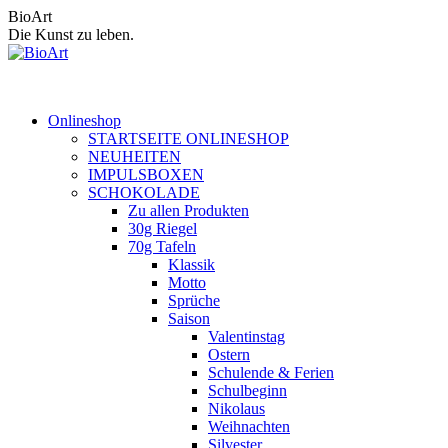
Zum
BioArt
Inhalt
Die Kunst zu leben.
springen
Onlineshop
STARTSEITE ONLINESHOP
NEUHEITEN
IMPULSBOXEN
SCHOKOLADE
Zu allen Produkten
30g Riegel
70g Tafeln
Klassik
Motto
Sprüche
Saison
Valentinstag
Ostern
Schulende & Ferien
Schulbeginn
Nikolaus
Weihnachten
Silvester