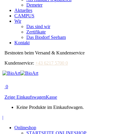
Demeter
Aktuelles
CAMPUS
Wir
Das sind wir
Zertifikate
Das Biodorf Seeham
Kontakt
Bestnoten beim Versand & Kundenservice
Kundenservice:
+43 6217 5700 0
0
Zeige Einkaufswagen
Kasse
Keine Produkte im Einkaufswagen.
Facebook
|
page
Onlineshop
opens
STARTSEITE ONLINESHOP
in