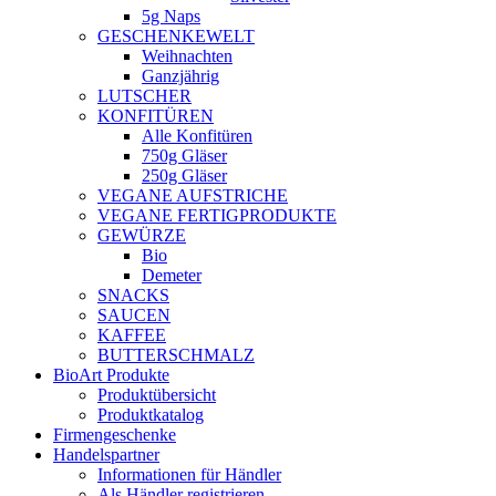
5g Naps
GESCHENKEWELT
Weihnachten
Ganzjährig
LUTSCHER
KONFITÜREN
Alle Konfitüren
750g Gläser
250g Gläser
VEGANE AUFSTRICHE
VEGANE FERTIGPRODUKTE
GEWÜRZE
Bio
Demeter
SNACKS
SAUCEN
KAFFEE
BUTTERSCHMALZ
BioArt Produkte
Produktübersicht
Produktkatalog
Firmengeschenke
Handelspartner
Informationen für Händler
Als Händler registrieren