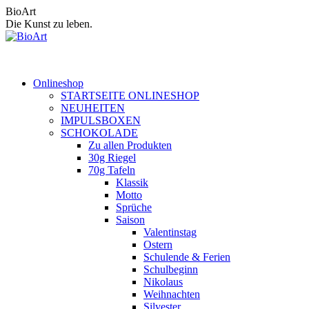
Zum
BioArt
Inhalt
Die Kunst zu leben.
springen
Onlineshop
STARTSEITE ONLINESHOP
NEUHEITEN
IMPULSBOXEN
SCHOKOLADE
Zu allen Produkten
30g Riegel
70g Tafeln
Klassik
Motto
Sprüche
Saison
Valentinstag
Ostern
Schulende & Ferien
Schulbeginn
Nikolaus
Weihnachten
Silvester