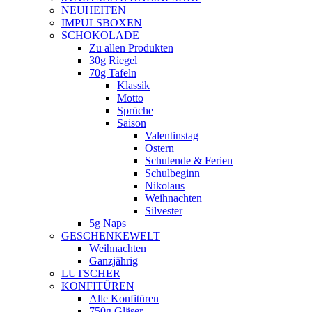
NEUHEITEN
new
IMPULSBOXEN
window
SCHOKOLADE
Zu allen Produkten
30g Riegel
70g Tafeln
Klassik
Motto
Sprüche
Saison
Valentinstag
Ostern
Schulende & Ferien
Schulbeginn
Nikolaus
Weihnachten
Silvester
5g Naps
GESCHENKEWELT
Weihnachten
Ganzjährig
LUTSCHER
KONFITÜREN
Alle Konfitüren
750g Gläser