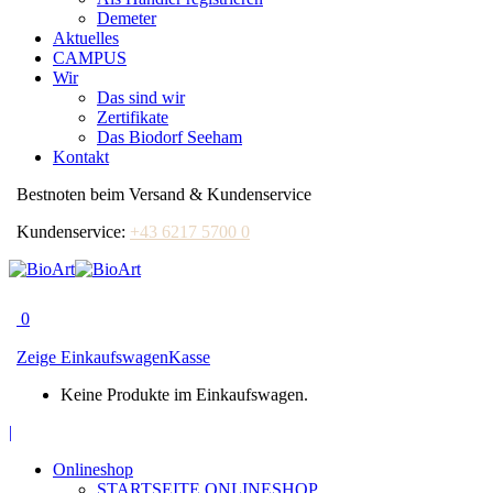
Demeter
Aktuelles
CAMPUS
Wir
Das sind wir
Zertifikate
Das Biodorf Seeham
Kontakt
Bestnoten beim Versand & Kundenservice
Kundenservice:
+43 6217 5700 0
0
Zeige Einkaufswagen
Kasse
Keine Produkte im Einkaufswagen.
Facebook
|
page
Onlineshop
opens
STARTSEITE ONLINESHOP
in