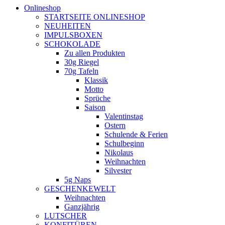
Onlineshop
STARTSEITE ONLINESHOP
NEUHEITEN
IMPULSBOXEN
SCHOKOLADE
Zu allen Produkten
30g Riegel
70g Tafeln
Klassik
Motto
Sprüche
Saison
Valentinstag
Ostern
Schulende & Ferien
Schulbeginn
Nikolaus
Weihnachten
Silvester
5g Naps
GESCHENKEWELT
Weihnachten
Ganzjährig
LUTSCHER
KONFITÜREN