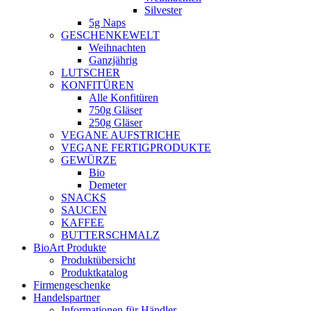
Silvester
5g Naps
GESCHENKEWELT
Weihnachten
Ganzjährig
LUTSCHER
KONFITÜREN
Alle Konfitüren
750g Gläser
250g Gläser
VEGANE AUFSTRICHE
VEGANE FERTIGPRODUKTE
GEWÜRZE
Bio
Demeter
SNACKS
SAUCEN
KAFFEE
BUTTERSCHMALZ
BioArt Produkte
Produktübersicht
Produktkatalog
Firmengeschenke
Handelspartner
Informationen für Händler