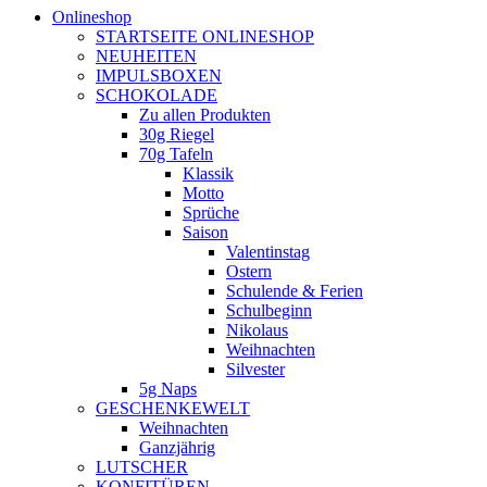
Onlineshop
STARTSEITE ONLINESHOP
NEUHEITEN
IMPULSBOXEN
SCHOKOLADE
Zu allen Produkten
30g Riegel
70g Tafeln
Klassik
Motto
Sprüche
Saison
Valentinstag
Ostern
Schulende & Ferien
Schulbeginn
Nikolaus
Weihnachten
Silvester
5g Naps
GESCHENKEWELT
Weihnachten
Ganzjährig
LUTSCHER
KONFITÜREN