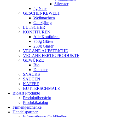
Silvester
5g Naps
GESCHENKEWELT
Weihnachten
Ganzjährig
LUTSCHER
KONFITÜREN
Alle Konfitüren
750g Gläser
250g Gläser
VEGANE AUFSTRICHE
VEGANE FERTIGPRODUKTE
GEWÜRZE
Bio
Demeter
SNACKS
SAUCEN
KAFFEE
BUTTERSCHMALZ
BioArt Produkte
Produktübersicht
Produktkatalog
Firmengeschenke
Handelspartner
Informationen für Händler