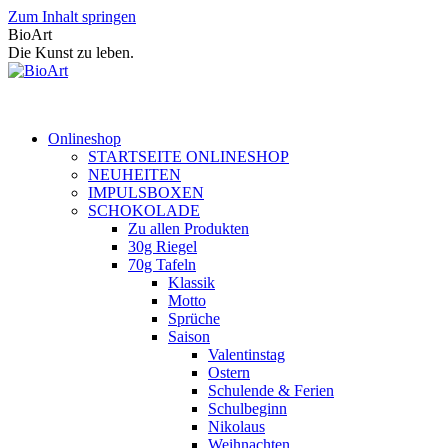
Zum Inhalt springen
BioArt
Die Kunst zu leben.
Onlineshop
STARTSEITE ONLINESHOP
NEUHEITEN
IMPULSBOXEN
SCHOKOLADE
Zu allen Produkten
30g Riegel
70g Tafeln
Klassik
Motto
Sprüche
Saison
Valentinstag
Ostern
Schulende & Ferien
Schulbeginn
Nikolaus
Weihnachten