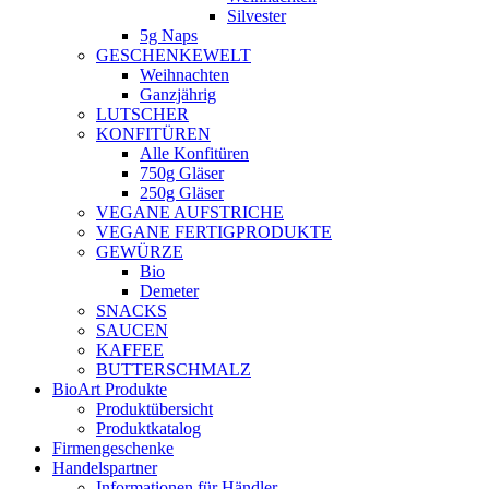
Silvester
5g Naps
GESCHENKEWELT
Weihnachten
Ganzjährig
LUTSCHER
KONFITÜREN
Alle Konfitüren
750g Gläser
250g Gläser
VEGANE AUFSTRICHE
VEGANE FERTIGPRODUKTE
GEWÜRZE
Bio
Demeter
SNACKS
SAUCEN
KAFFEE
BUTTERSCHMALZ
BioArt Produkte
Produktübersicht
Produktkatalog
Firmengeschenke
Handelspartner
Informationen für Händler