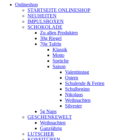
Onlineshop
STARTSEITE ONLINESHOP
NEUHEITEN
IMPULSBOXEN
SCHOKOLADE
Zu allen Produkten
30g Riegel
70g Tafeln
Klassik
Motto
Sprüche
Saison
Valentinstag
Ostern
Schulende & Ferien
Schulbeginn
Nikolaus
Weihnachten
Silvester
5g Naps
GESCHENKEWELT
Weihnachten
Ganzjährig
LUTSCHER
KONFITÜREN