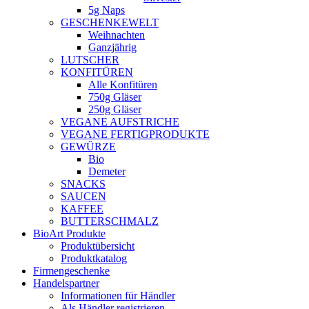
5g Naps
GESCHENKEWELT
Weihnachten
Ganzjährig
LUTSCHER
KONFITÜREN
Alle Konfitüren
750g Gläser
250g Gläser
VEGANE AUFSTRICHE
VEGANE FERTIGPRODUKTE
GEWÜRZE
Bio
Demeter
SNACKS
SAUCEN
KAFFEE
BUTTERSCHMALZ
BioArt Produkte
Produktübersicht
Produktkatalog
Firmengeschenke
Handelspartner
Informationen für Händler
Als Händler registrieren