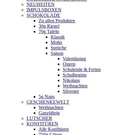
NEUHEITEN
new
IMPULSBOXEN
window
SCHOKOLADE
Zu allen Produkten
30g Riegel
70g Tafeln
Klassik
Motto
Sprüche
Saison
Valentinstag
Ostern
Schulende & Ferien
Schulbeginn
Nikolaus
Weihnachten
Silvester
5g Naps
GESCHENKEWELT
Weihnachten
Ganzjährig
LUTSCHER
KONFITÜREN
Alle Konfitüren
750g Gläser