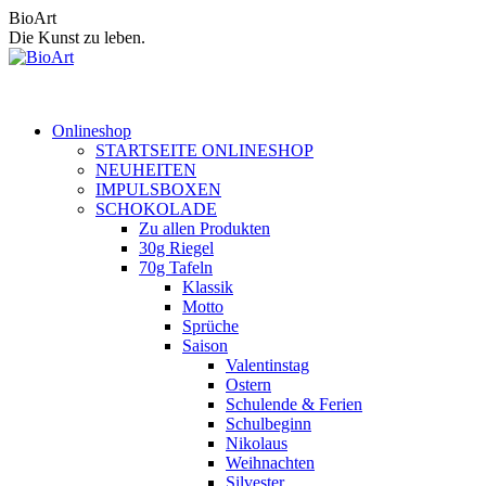
Zum
BioArt
Inhalt
Die Kunst zu leben.
springen
Onlineshop
STARTSEITE ONLINESHOP
NEUHEITEN
IMPULSBOXEN
SCHOKOLADE
Zu allen Produkten
30g Riegel
70g Tafeln
Klassik
Motto
Sprüche
Saison
Valentinstag
Ostern
Schulende & Ferien
Schulbeginn
Nikolaus
Weihnachten
Silvester