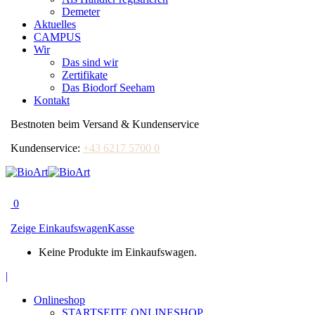
Demeter
Aktuelles
CAMPUS
Wir
Das sind wir
Zertifikate
Das Biodorf Seeham
Kontakt
Bestnoten beim Versand & Kundenservice
Kundenservice:
+43 6217 5700 0
0
Zeige Einkaufswagen
Kasse
Keine Produkte im Einkaufswagen.
Facebook
|
page
Onlineshop
opens
STARTSEITE ONLINESHOP
in